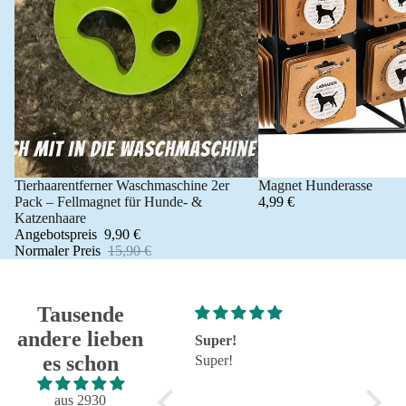
Tierhaarentferner Waschmaschine 2er
Magnet Hunderasse
Angebot 🐾
Pack – Fellmagnet für Hunde- &
4,99 €
Katzenhaare
Angebotspreis
9,90 €
Normaler Preis
15,90 €
Tausende
andere lieben
Super!
Großartig - hat wie
es schon
Super!
immer alles reibungslos
und fehlerfrei geklappt
Großartig - hat wie immer
aus 2930
alles reibungslos und