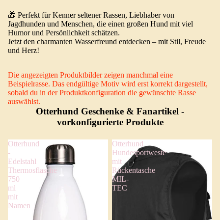
🎁 Perfekt für Kenner seltener Rassen, Liebhaber von
Jagdhunden und Menschen, die einen großen Hund mit viel
Humor und Persönlichkeit schätzen.
Jetzt den charmanten Wasserfreund entdecken – mit Stil, Freude
und Herz!
Die angezeigten Produktbilder zeigen manchmal eine
Beispielrasse. Das endgültige Motiv wird erst korrekt dargestellt,
sobald du in der Produktkonfiguration die gewünschte Rasse
auswählst.
Otterhund Geschenke & Fanartikel
-
vorkonfigurierte Produkte
Otterhund
Otterhund
-
Hundesportweste
Edelstahl
mit
Thermosflasche
Rückentasche
750
MIL-
ml
TEC
mit
Namen