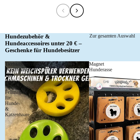
Hundezubehör &
Zur gesamten Auswahl
Hundeaccessoires unter 20 € –
Geschenke für Hundebesitzer
Tierhaarentferner
Magnet
Waschmaschine
Hunderasse
2er
Pack
–
Fellmagnet
für
Hunde-
&
Katzenhaare