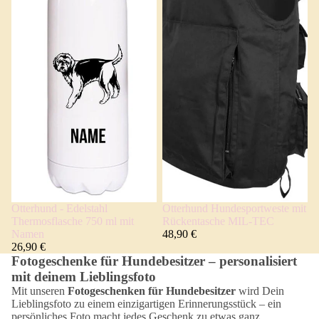
Otterhund - Edelstahl
Otterhund Hundesportweste mit
Thermosflasche 750 ml mit
Rückentasche MIL-TEC
Namen
48,90 €
26,90 €
Fotogeschenke für Hundebesitzer – personalisiert
mit deinem Lieblingsfoto
Mit unseren
Fotogeschenken für Hundebesitzer
wird Dein
Lieblingsfoto zu einem einzigartigen Erinnerungsstück – ein
persönliches Foto macht jedes Geschenk zu etwas ganz