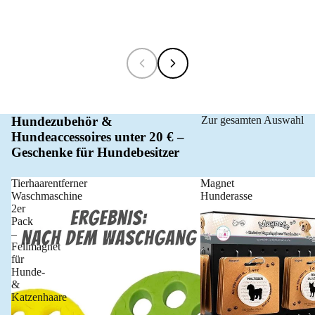
Hundezubehör &
Zur gesamten Auswahl
Hundeaccessoires unter 20 € –
Geschenke für Hundebesitzer
Tierhaarentferner
Magnet
Waschmaschine
Hunderasse
2er
Pack
–
Fellmagnet
für
Hunde-
&
Katzenhaare