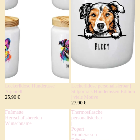
Leckerlidose Hunderasse
Leckerlidose personalisierbar |
Aquarell
Stilporträts Hunderassen Edition
25,90 €
| viele Motive
27,90 €
Fußmatte
Thermosflasche
Herrschaftsbereich
personalisierbar
Wunschname
|
Popart
Hunderassen