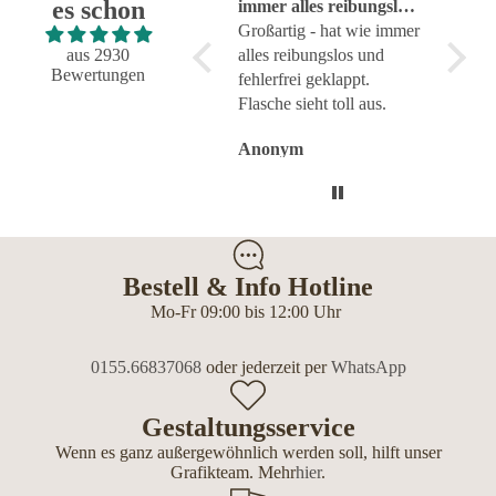
es schon
Super!
immer alles reibungslos
sehr g
und fehlerfrei geklappt
Großartig - hat wie immer
aus 2930
alles reibungslos und
Bewertungen
fehlerfrei geklappt.
Flasche sieht toll aus.
Anonym
Anonym
Anon
Bestell & Info Hotline
Mo-Fr 09:00 bis 12:00 Uhr
0155.66837068
oder jederzeit per
WhatsApp
Gestaltungsservice
Wenn es ganz außergewöhnlich werden soll, hilft unser
Grafikteam. Mehr
hier
.