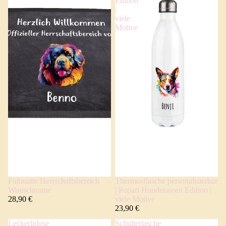
Edition
|
viele
Motive
Fußmatte Herrschaftsbereich
Thermosflasche personalisierbar
Wunschname
| Popart Hunderassen Edition |
28,90 €
viele Motive
23,90 €
Leckerlidose
Schultertasche