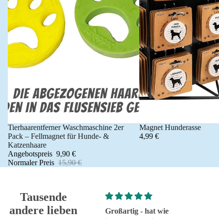
Tierhaarentferner Waschmaschine 2er
Magnet Hunderasse
Angebot 🐾
Pack – Fellmagnet für Hunde- &
4,99 €
Katzenhaare
Angebotspreis
9,90 €
Normaler Preis
15,90 €
Tausende
andere lieben
Super!
Großartig - hat wie
sehr g