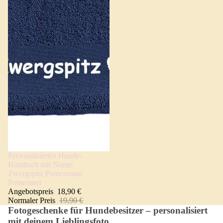
Personalisiertes Hunde-
Angebot 🐾
Handtuch mit Name:
Zwergspitz Pomeranian
Pomeraner
Angebotspreis
18,90 €
Normaler Preis
19,90 €
Fotogeschenke für Hundebesitzer – personalisiert
mit deinem Lieblingsfoto