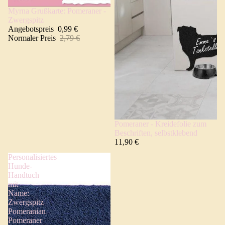
Myrna Grußkarte: Pomeraner -
Angebot 🐾
Zwergspitz
Angebotspreis
0,99 €
Normaler Preis
2,79 €
Pomeraner - Kreidefolie zum
Beschriften, selbstklebend
11,90 €
Personalisiertes
Hunde-
Handtuch
mit
Name:
Zwergspitz
Pomeranian
Pomeraner