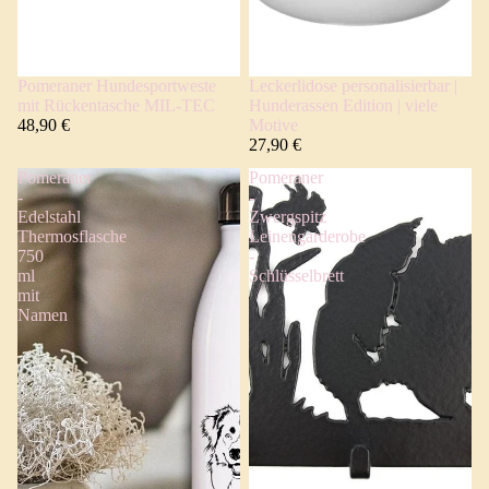
Pomeraner Hundesportweste
Leckerlidose personalisierbar |
mit Rückentasche MIL-TEC
Hunderassen Edition | viele
48,90 €
Motive
27,90 €
Pomeraner
Pomeraner
-
-
Edelstahl
Zwergspitz
Thermosflasche
Leinengarderobe
750
-
ml
Schlüsselbrett
mit
Namen