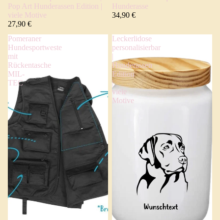
Pop Art Hunderassen Edition |
Hunderasse
viele Motive
34,90 €
27,90 €
Pomeraner
Leckerlidose
Hundesportweste
personalisierbar
mit
|
Rückentasche
Hunderassen
MIL-
Edition
TEC
|
viele
Motive