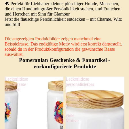
🎁 Perfekt für Liebhaber kleiner, plüschiger Hunde, Menschen,
die einen Hund mit großer Persönlichkeit suchen, und Frauchen
und Herrchen mit Sinn für Glamour.
Jetzt die flauschige Persönlichkeit entdecken – mit Charme, Witz
und Stil!
Die angezeigten Produktbilder zeigen manchmal eine
Beispielrasse. Das endgültige Motiv wird erst korrekt dargestellt,
sobald du in der Produktkonfiguration die gewünschte Rasse
auswählst.
Pomeranian Geschenke & Fanartikel
-
vorkonfigurierte Produkte
Leckerlidose
Leckerlidose
Hunderasse
personalisierbar
Aquarell
|
Stilporträts
Hunderassen
Edition
|
viele
Motive