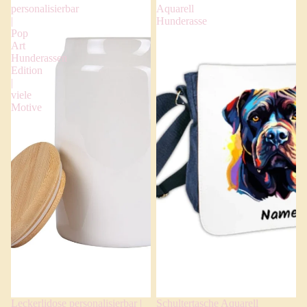
personalisierbar
Aquarell
|
Hunderasse
Pop
Art
Hunderassen
Edition
|
viele
Motive
Leckerlidose personalisierbar |
Schultertasche Aquarell