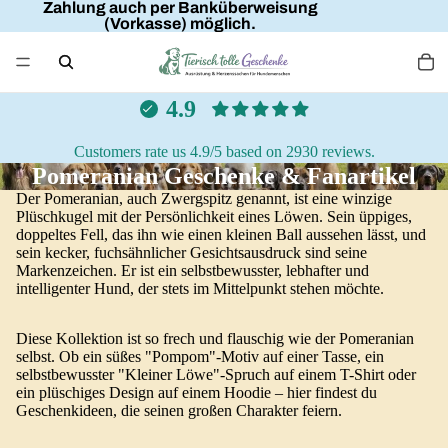
Zahlung auch per Banküberweisung
(Vorkasse) möglich.
4.9
Customers rate us 4.9/5 based on 2930 reviews.
Pomeranian Geschenke & Fanartikel
Der Pomeranian, auch Zwergspitz genannt, ist eine winzige
Plüschkugel mit der Persönlichkeit eines Löwen. Sein üppiges,
doppeltes Fell, das ihn wie einen kleinen Ball aussehen lässt, und
sein kecker, fuchsähnlicher Gesichtsausdruck sind seine
Markenzeichen. Er ist ein selbstbewusster, lebhafter und
intelligenter Hund, der stets im Mittelpunkt stehen möchte.
Diese Kollektion ist so frech und flauschig wie der Pomeranian
selbst. Ob ein süßes "Pompom"-Motiv auf einer Tasse, ein
selbstbewusster "Kleiner Löwe"-Spruch auf einem T-Shirt oder
ein plüschiges Design auf einem Hoodie – hier findest du
Geschenkideen, die seinen großen Charakter feiern.