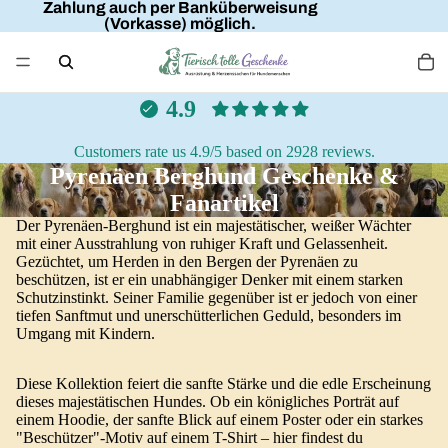
Zahlung auch per Banküberweisung
(Vorkasse) möglich.
4.9
Customers rate us 4.9/5 based on 2928 reviews.
Pyrenäen Berghund Geschenke &
Fanartikel
Der Pyrenäen-Berghund ist ein majestätischer, weißer Wächter
mit einer Ausstrahlung von ruhiger Kraft und Gelassenheit.
Gezüchtet, um Herden in den Bergen der Pyrenäen zu
beschützen, ist er ein unabhängiger Denker mit einem starken
Schutzinstinkt. Seiner Familie gegenüber ist er jedoch von einer
tiefen Sanftmut und unerschütterlichen Geduld, besonders im
Umgang mit Kindern.
Diese Kollektion feiert die sanfte Stärke und die edle Erscheinung
dieses majestätischen Hundes. Ob ein königliches Porträt auf
einem Hoodie, der sanfte Blick auf einem Poster oder ein starkes
"Beschützer"-Motiv auf einem T-Shirt – hier findest du