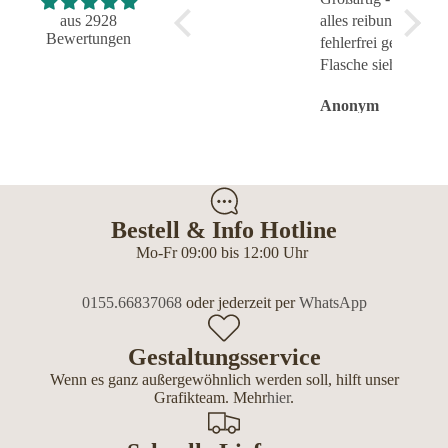
aus 2928
alles reibungslos und
Bewertungen
fehlerfrei geklappt.
Flasche sieht toll aus.
Anonym
Anonym
Anon
Bestell & Info Hotline
Mo-Fr 09:00 bis 12:00 Uhr
0155.66837068
oder jederzeit per
WhatsApp
Gestaltungsservice
Wenn es ganz außergewöhnlich werden soll, hilft unser
Grafikteam. Mehr
hier
.