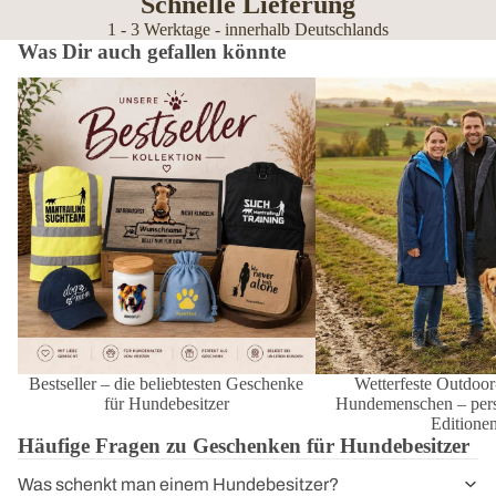
Schnelle Lieferung
1 - 3 Werktage - innerhalb Deutschlands
Was Dir auch gefallen könnte
Bestseller – die beliebtesten Geschenke
Wetterfeste Outdoor-Mänt
für Hundebesitzer
Hundemenschen – personal
Editionen
Bestseller – die beliebtesten Geschenke
Wetterfeste Outdoor
für Hundebesitzer
Hundemenschen – perso
Editione
Häufige Fragen zu Geschenken für Hundebesitzer
Was schenkt man einem Hundebesitzer?