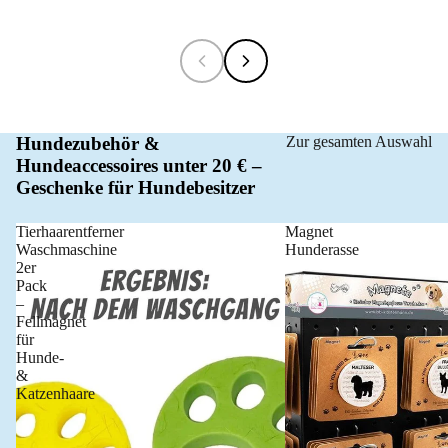
Hundezubehör &
Zur gesamten Auswahl
Hundeaccessoires unter 20 € –
Geschenke für Hundebesitzer
Tierhaarentferner
Magnet
Waschmaschine
Hunderasse
2er
Pack
–
Fellmagnet
für
Hunde-
&
Katzenhaare