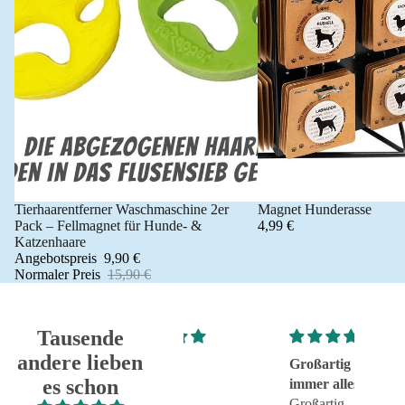
Tierhaarentferner Waschmaschine 2er
Magnet Hunderasse
Angebot 🐾
Pack – Fellmagnet für Hunde- &
4,99 €
Katzenhaare
Angebotspreis
9,90 €
Normaler Preis
15,90 €
Tausende
andere lieben
Super!
Großartig - hat wie
sehr g
es schon
Super!
immer alles reibungslos
sehr g
und fehlerfrei geklappt
Großartig - hat wie immer