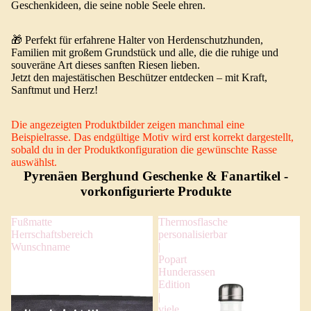
Geschenkideen, die seine noble Seele ehren.
🎁 Perfekt für erfahrene Halter von Herdenschutzhunden,
Familien mit großem Grundstück und alle, die die ruhige und
souveräne Art dieses sanften Riesen lieben.
Jetzt den majestätischen Beschützer entdecken – mit Kraft,
Sanftmut und Herz!
Die angezeigten Produktbilder zeigen manchmal eine
Beispielrasse. Das endgültige Motiv wird erst korrekt dargestellt,
sobald du in der Produktkonfiguration die gewünschte Rasse
auswählst.
Pyrenäen Berghund Geschenke & Fanartikel
-
vorkonfigurierte Produkte
Fußmatte
Thermosflasche
Herrschaftsbereich
personalisierbar
Wunschname
|
Popart
Hunderassen
Edition
|
viele