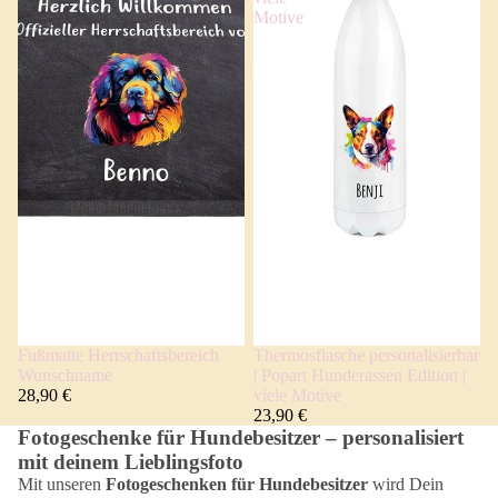
Motive
Fußmatte Herrschaftsbereich
Thermosflasche personalisierbar
Wunschname
| Popart Hunderassen Edition |
28,90 €
viele Motive
23,90 €
Fotogeschenke für Hundebesitzer – personalisiert
mit deinem Lieblingsfoto
Mit unseren
Fotogeschenken für Hundebesitzer
wird Dein