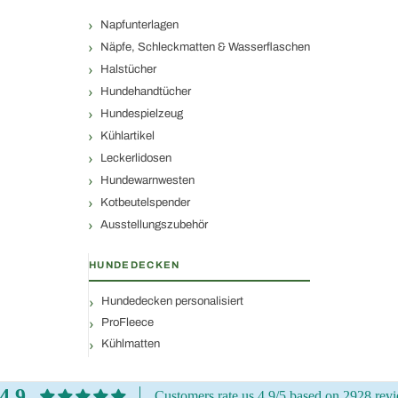
Napfunterlagen
Näpfe, Schleckmatten & Wasserflaschen
Halstücher
Hundehandtücher
Hundespielzeug
Kühlartikel
Leckerlidosen
Hundewarnwesten
Kotbeutelspender
Ausstellungszubehör
HUNDEDECKEN
Hundedecken personalisiert
ProFleece
Kühlmatten
4.9
Customers rate us 4.9/5 based on 2928 rev