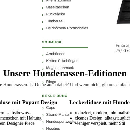
Nijens Zubehör
Gassitaschen
Rucksäcke
Turnbeutel
Geldbörsen/ Portmonaies
SCHMUCK
Fußmat
25,90 €
Armbänder
Ketten & Anhänger
Magnetschmuck
Unsere Hunderassen-Editionen
Ohrschmuck
Ringe
ltete Hunderassen. Ist Deine auch dabei? Und wenn nicht, gib uns einf
BEKLEIDUNG
dose mit Popart Design
Leckerlidose mit Hunde
Caps
ern, selbstbewusst
reduziert, modern, minimalist
Strand-Mantel
emenschen mit Haltung
cleanes Design, alltagstauglic
Hundesportwesten
 ein Designer-Piece
weniger verspielt, mehr Stil
Hoodies