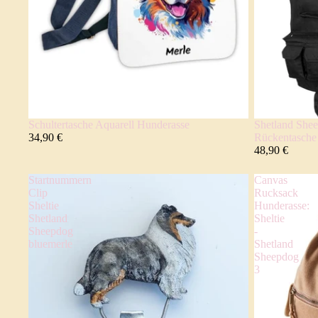
Schultertasche Aquarell Hunderasse
Shetland Shee
34,90 €
Rückentasch
48,90 €
Startnummern
Canvas
Clip
Rucksack
Sheltie
Hunderasse:
Shetland
Sheltie
Sheepdog
-
bluemerle
Shetland
Sheepdog
3