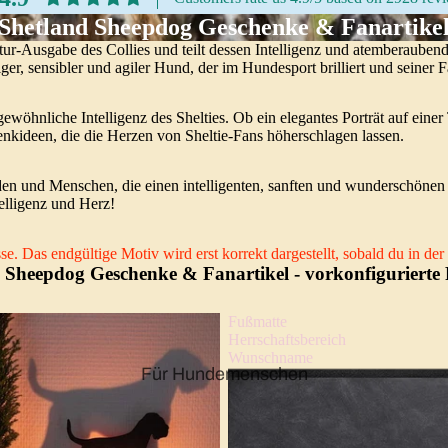
Shetland Sheepdog Geschenke & Fanartike
atur-Ausgabe des Collies und teilt dessen Intelligenz und atemberauben
ger, sensibler und agiler Hund, der im Hundesport brilliert und seiner Fa
öhnliche Intelligenz des Shelties. Ob ein elegantes Porträt auf einer 
nkideen, die die Herzen von Sheltie-Fans höherschlagen lassen.
en und Menschen, die einen intelligenten, sanften und wunderschönen 
telligenz und Herz!
e. Das endgültige Motiv wird erst korrekt dargestellt, sobald du in d
 Sheepdog Geschenke & Fanartikel
- vorkonfigurierte
Fußmatte
Herrschaftsbereich
Wunschname
Für Hundemenschen