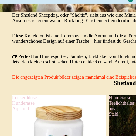
Der Shetland Sheepdog, oder "Sheltie", sieht aus wie eine Mini
Ausdruck ist er ein wahrer Blickfang. Er ist ein extrem lernfreudi
Diese Kollektion ist eine Hommage an die Anmut und die außergew
wunderschönes Design auf einer Tasche – hier findest du Gesche
🎁 Perfekt für Hundesportler, Familien, Liebhaber von Hütehund
Jetzt den kleinen schottischen Hirten entdecken – mit Anmut, In
Die angezeigten Produktbilder zeigen manchmal eine Beispielrass
Shetland
Leckerlidose
Hunderasse
Hunderasse
Teelichthalter
Aquarell
aus
Stahl