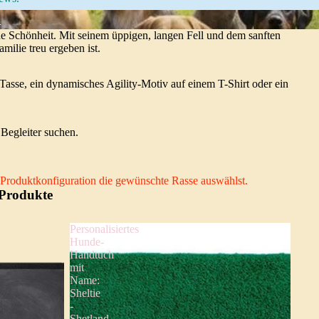
l
de Schönheit. Mit seinem üppigen, langen Fell und dem sanften
milie treu ergeben ist.
Tasse, ein dynamisches Agility-Motiv auf einem T-Shirt oder ein
Begleiter suchen.
er Produktkonfiguration die gewünschte Rasse auswählst.
 Produkte
Personalisiertes
Hunde-
Handtuch
mit
Name:
Sheltie
-
Shetland