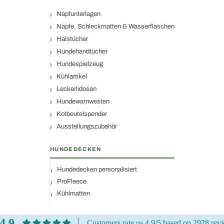
Napfunterlagen
Näpfe, Schleckmatten & Wasserflaschen
Halstücher
Hundehandtücher
Hundespielzeug
Kühlartikel
Leckerlidosen
Hundewarnwesten
Kotbeutelspender
Ausstellungszubehör
HUNDEDECKEN
Hundedecken personalisiert
ProFleece
Kühlmatten
4.9
Customers rate us 4.9/5 based on 2928 rev