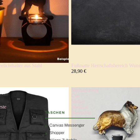
lichthalter aus Stahl
Fußmatte Herrschaftsbereich Wu
28,90 €
Startnummern
Clip
Sheltie
ste
Shetland
Sheepdog
TASCHEN
Canvas Messenger
Shopper