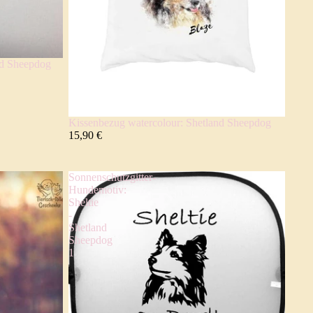
nd Sheepdog
Kissenbezug watercolour: Shetland Sheepdog
15,90 €
Sonnenschutzgitter-
Hundemotiv:
Sheltie
-
Shetland
Sheepdog
1