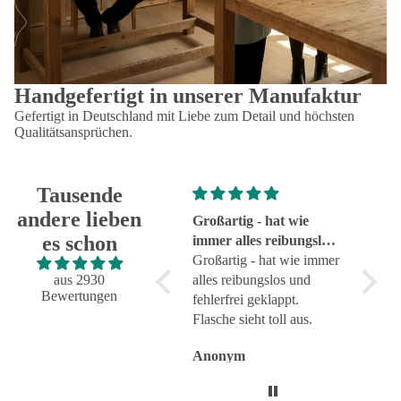
Handgefertigt in unserer Manufaktur
Gefertigt in Deutschland mit Liebe zum Detail und höchsten
Qualitätsansprüchen.
Tausende
andere lieben
Super!
Großartig - hat wie
sehr g
es schon
Super!
immer alles reibungslos
sehr g
und fehlerfrei geklappt
Großartig - hat wie immer
aus 2930
alles reibungslos und
Bewertungen
fehlerfrei geklappt.
Flasche sieht toll aus.
Anonym
Anonym
Anon