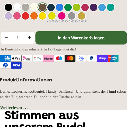
+ 2,00 €
+ 2,00 €
+ 2,00 €
+ 2,00 €
−
+
In den Warenkorb legen
In Deutschland produziert
·
In 1-3 Tagen bei dir!
Produktinformationen
Leine, Leckerlis, Kotbeutel, Handy, Schlüssel. Und dann steht der Hund schon
an der Tür, während Du noch in der Tasche wühlst.
Diese Canvas Messenger Bag räumt damit auf. 14 Liter, mehrere Fächer mit
Weiterlesen …
Reißverschluss, zwei Beuteltaschen auf der Rückseite. Jedes Ding hat seinen
Taschenfarbe: Sahara, Motivauswahl: American Cocker Spaniel
Stimmen aus
Platz, und Du findest den Kotbeutel auch dann, wenn es schnell gehen muss.