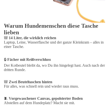
Maße:
40 × 30 × 12 cm (B/H/T)
Volumen:
14 Liter
Material:
vorgewaschener Canvas, Beschläge mit Antik-Messingeffekt
Pflege:
mit einem feuchten Tuch abwischen, nicht in die Waschmaschine
Warum Hundemenschen diese Tasche
lieben
Ausstattung
🎒
14 Liter, die wirklich reichen
Hauptfach mit Reißverschluss
Laptop, Leine, Wasserflasche und der ganze Kleinkram – alles in
Mehrere Reißverschlusstaschen
einer Tasche.
Zwei Beuteltaschen auf der Rückseite
Rip-Strip™-Klettverschluss
🔒
Fächer mit Reißverschluss
Gepolsterter Boden
Verstellbarer Schultergurt
Der Kotbeutel bleibt da, wo Du ihn hingelegt hast. Auch nach der
dritten Runde.
Lieferung ohne Inhalt und Dekoration.
🎒
Zwei Beuteltaschen hinten
Für alles, was schnell rein und wieder raus muss.
🧵
Vorgewaschener Canvas, gepolsterter Boden
Abstellen auf dem Hundeplatz? Macht sie mit.