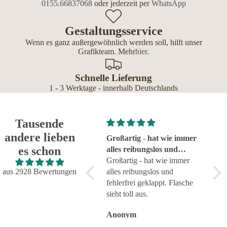
0155.66837068
oder jederzeit per
WhatsApp
Gestaltungsservice
Wenn es ganz außergewöhnlich werden soll, hilft unser
Grafikteam. Mehr
hier
.
Schnelle Lieferung
1 - 3 Werktage - innerhalb Deutschlands
Tausende
andere lieben
Super!
Großartig - hat wie immer
seh
es schon
Super!
alles reibungslos und
sehr
fehlerfrei geklappt
Großartig - hat wie immer
aus 2928 Bewertungen
alles reibungslos und
fehlerfrei geklappt. Flasche
sieht toll aus.
Anonym
Anonym
An