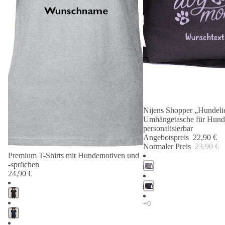
Nijens Shopper „Hundelie
Angebot 🐾
Umhängetasche für Hund
personalisierbar
Angebotspreis
22,90 €
Normaler Preis
23,90 €
Premium T-Shirts mit Hundemotiven und
-sprüchen
24,90 €