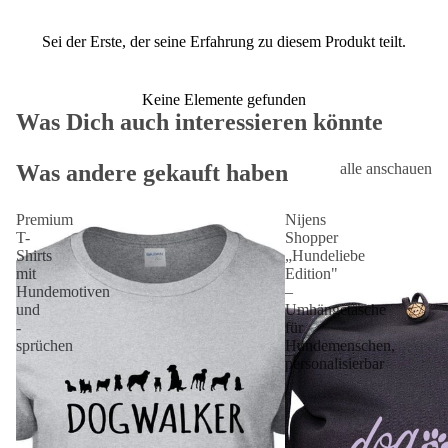
Sei der Erste, der seine Erfahrung zu diesem Produkt teilt.
Keine Elemente gefunden
Was Dich auch interessieren könnte
Was andere gekauft haben
alle anschauen
Premium
Nijens
T-
Shopper
Shirts
„Hundeliebe
mit
Edition"
Hundemotiven
–
und
Umhängetasche
-
für
sprüchen
Hundemenschen,
personalisierbar