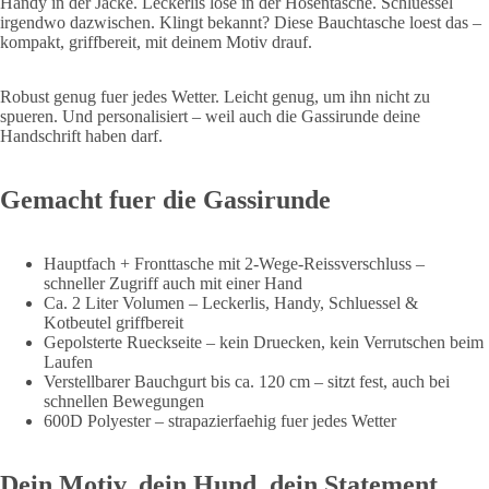
Handy in der Jacke. Leckerlis lose in der Hosentasche. Schluessel
irgendwo dazwischen. Klingt bekannt? Diese Bauchtasche loest das –
kompakt, griffbereit, mit deinem Motiv drauf.
Robust genug fuer jedes Wetter. Leicht genug, um ihn nicht zu
spueren. Und personalisiert – weil auch die Gassirunde deine
Handschrift haben darf.
Gemacht fuer die Gassirunde
Hauptfach + Fronttasche mit 2-Wege-Reissverschluss –
schneller Zugriff auch mit einer Hand
Ca. 2 Liter Volumen – Leckerlis, Handy, Schluessel &
Kotbeutel griffbereit
Gepolsterte Rueckseite – kein Druecken, kein Verrutschen beim
Laufen
Verstellbarer Bauchgurt bis ca. 120 cm – sitzt fest, auch bei
schnellen Bewegungen
600D Polyester – strapazierfaehig fuer jedes Wetter
Dein Motiv, dein Hund, dein Statement