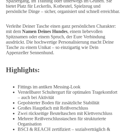
Spaziergang, im Training oder unterwegs im Grünen. Sie
bietet Platz für Leckerlis, Kotbeutel, Spielzeug und
persönliche Dinge – sicher, organisiert und schnell erreichbar.
Verleihe Deiner Tasche einen ganz persönlichen Charakter:
mit dem
Namen Deines Hundes
, einem liebevollen
Spitznamen oder einem Spruch, der Eure Verbindung
ausdrückt. Die hochwertige Personalisierung macht Deine
Tasche zu einem Unikat – so einzigartig wie Dein
Appenzeller Sennenhund.
Highlights:
Fittings im antiken Messing-Look
Verstellbarer Schultergurt für optimalen Tragekomfort
– auch bei Aktivität
Gepolsterter Boden für zusätzliche Stabilität
Großes Hauptfach mit Reißverschluss
Zwei rückseitige Beuteltaschen mit Klettverschluss
Mehrere Reißverschlusstaschen für strukturierte
Organisation
BSCI & REACH zertifiziert – sozialverträglich &