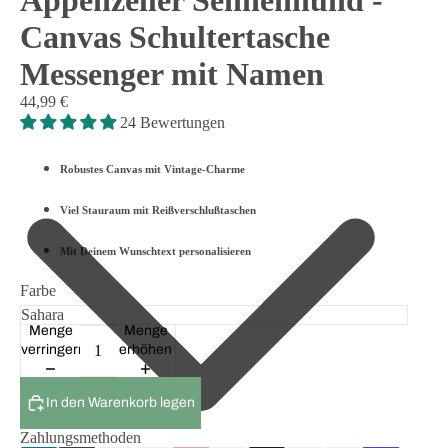
Appenzeller Sennenhund -
Canvas Schultertasche
Messenger mit Namen
44,99 €
24 Bewertungen
Robustes Canvas mit Vintage-Charme
Viel Stauraum mit Reißverschlußtaschen
Mit Deinem Wunschtext personalisieren
Farbe
Menge
Menge
verringern
erhöhen
In den Warenkorb legen
Zahlungsmethoden