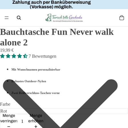
Zahlung auch per Banküberweisung
(Vorkasse) möglich.
Bauchtasche Fun Never walk
alone 2
19,99 €
7 Bewertungen
Mit Wunschnamen personalisierbar
Robustes Outdoor-Nylon
Zwei Reißverschluss-Taschen vorne
Farbe
Menge
Menge
verringern
erhöhen