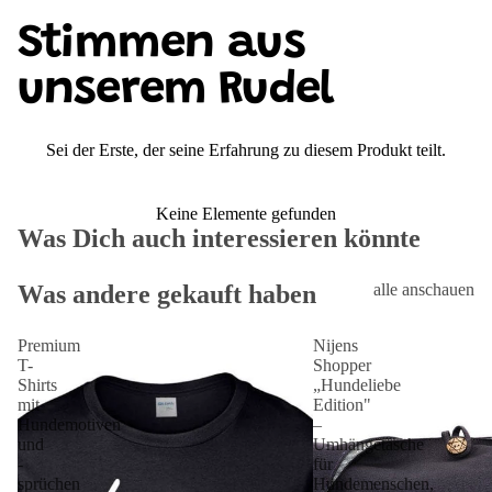
Stimmen aus
unserem Rudel
Sei der Erste, der seine Erfahrung zu diesem Produkt teilt.
Keine Elemente gefunden
Was Dich auch interessieren könnte
Was andere gekauft haben
alle anschauen
Premium
Nijens
T-
Shopper
Shirts
„Hundeliebe
mit
Edition"
Hundemotiven
–
und
Umhängetasche
-
für
sprüchen
Hundemenschen,