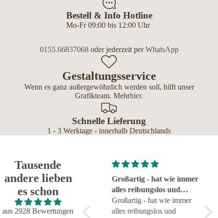
Bestell & Info Hotline
Mo-Fr 09:00 bis 12:00 Uhr
0155.66837068
oder jederzeit per
WhatsApp
Gestaltungsservice
Wenn es ganz außergewöhnlich werden soll, hilft unser
Grafikteam. Mehr
hier
.
Schnelle Lieferung
1 - 3 Werktage - innerhalb Deutschlands
Tausende
andere lieben
Super!
Großartig - hat wie immer
seh
es schon
Super!
alles reibungslos und
sehr
fehlerfrei geklappt
Großartig - hat wie immer
aus 2928 Bewertungen
alles reibungslos und