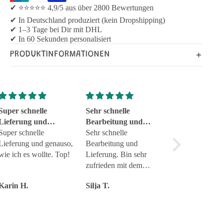
✔ ⭐⭐⭐⭐⭐ 4,9/5 aus über 2800 Bewertungen
✔ In Deutschland produziert (kein Dropshipping)
✔ 1–3 Tage bei Dir mit DHL
✔ In 60 Sekunden personalisiert
PRODUKTINFORMATIONEN
Super schnelle
Sehr schnelle
Tolle Geschen
Lieferung und
Bearbeitung und
zuverläs
genauso
Super schnelle
Lieferung
Sehr schnelle
Tolle Geschenk
Lieferung und genauso,
Bearbeitung und
zuverlässig
wie ich es wollte. Top!
Lieferung. Bin sehr
Service Top
zufrieden mit dem
Produkt.
Karin H.
Silja T.
Torsten J.