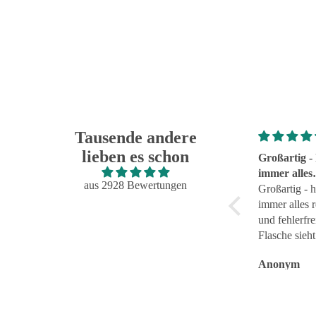
Tausende andere
lieben es schon
Super!
Großartig - 
Super!
immer alles
aus 2928 Bewertungen
reibungslos
Großartig - h
fehlerfrei g
immer alles 
und fehlerfre
Flasche sieht 
Anonym
Anonym