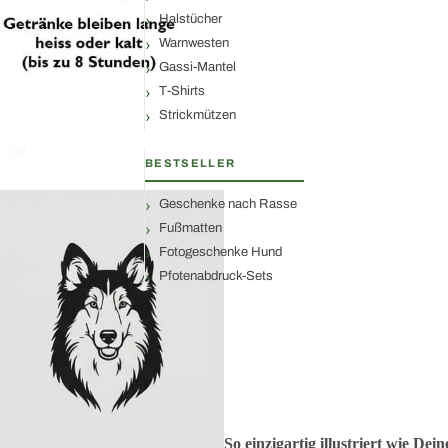
Halstücher
Warnwesten
Gassi-Mantel
T-Shirts
Strickmützen
BESTSELLER
Geschenke nach Rasse
Fußmatten
Fotogeschenke Hund
Pfotenabdruck-Sets
So einzigartig illustriert wie De