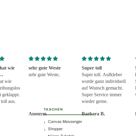
hat wie
sehr gute Weste
Super toll
sehr gute Weste,
Super toll. Aufkleber
 und
at wie
wurde ganz individuell
eklappt
reibungslos
auf Wunsch gemacht.
i geklappt.
Super Service immer
toll aus.
wieder gerne.
TASCHEN
Anonym
Barbara B.
Canvas Messenger
Shopper