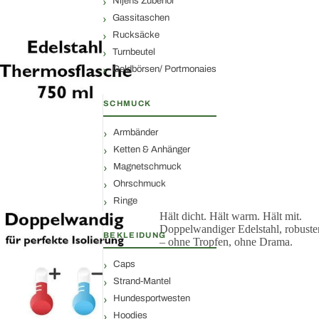
Nijens Zubehör
Gassitaschen
Rucksäcke
Turnbeutel
Geldbörsen/ Portmonaies
SCHMUCK
Armbänder
Ketten & Anhänger
Magnetschmuck
Ohrschmuck
Ringe
Hält dicht. Hält warm. Hält mit.
Doppelwandiger Edelstahl, robust
BEKLEIDUNG
– ohne Tropfen, ohne Drama.
Caps
Strand-Mantel
Hundesportwesten
Hoodies