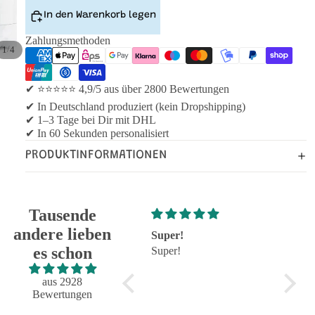
In den Warenkorb legen
Zahlungsmethoden
/
1
4
✔ ⭐⭐⭐⭐⭐ 4,9/5 aus über 2800 Bewertungen
✔ In Deutschland produziert (kein Dropshipping)
✔ 1–3 Tage bei Dir mit DHL
✔ In 60 Sekunden personalisiert
PRODUKTINFORMATIONEN
Tausende
andere lieben
Super!
Großartig - hat wie
sehr g
es schon
Super!
immer alles reibungslos
sehr g
und fehlerfrei geklappt
Großartig - hat wie immer
aus 2928
alles reibungslos und
Bewertungen
fehlerfrei geklappt.
Flasche sieht toll aus.