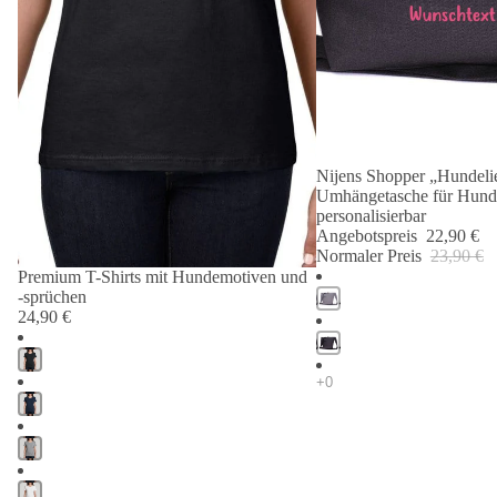
Nijens Shopper „Hundelie
Angebot 🐾
Umhängetasche für Hund
personalisierbar
Angebotspreis
22,90 €
Normaler Preis
23,90 €
Premium T-Shirts mit Hundemotiven und
-sprüchen
24,90 €