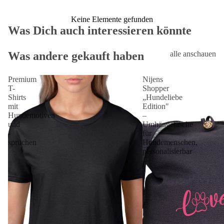
Keine Elemente gefunden
Was Dich auch interessieren könnte
Was andere gekauft haben
alle anschauen
Premium
Nijens
T-
Shopper
Shirts
„Hundeliebe
mit
Edition"
Hundemotiven
–
und
Umhängetasche
-
für
sprüchen
Hundemenschen,
personalisierbar