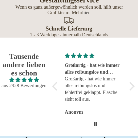
Gestaltungsservice
Wenn es ganz außergewöhnlich werden soll, hilft unser
Grafikteam. Mehr
hier
.
Schnelle Lieferung
1 - 3 Werktage - innerhalb Deutschlands
Tausende
andere lieben
Super!
Großartig - hat wie immer
seh
es schon
Super!
alles reibungslos und
sehr
fehlerfrei geklappt
Großartig - hat wie immer
aus 2928 Bewertungen
alles reibungslos und
fehlerfrei geklappt. Flasche
sieht toll aus.
Anonym
Anonym
An