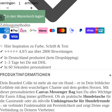
verringern
erhöhen
In den Warenkorb legen
/
9
Zahlungsmethoden
✨ Hier Inspiration zu Farbe, Schrift & Text
✔ ⭐⭐⭐⭐⭐ 4,9/5 aus über 2800 Bewertungen
✔ In Deutschland produziert (kein Dropshipping)
✔ 1–3 Tage bei Dir mit DHL
✔ In 60 Sekunden personalisiert
PRODUKTINFORMATIONEN
Dein Bearded Collie ist mehr als nur ein Hund – er ist Dein fröhlicher
Gefährte mit dem wuscheligen Charme und dem großen Herzen. Mit
dieser personalisierten
Canvas Messenger Bag
hast Du alles Wichtige
für Euren Alltag immer griffbereit. Ob als praktische
Hundetasche
für
die Gassirunde oder als stilvolle
Umhängetasche für Hundefreunde
– sie verbindet Funktionalität mit Persönlichkeit und zeigt Deine enge
Verbindung zu Deinem Vierbeiner.