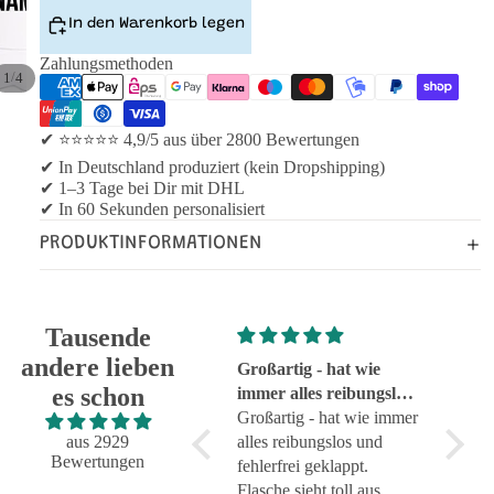
In den Warenkorb legen
Zahlungsmethoden
/
1
4
✔ ⭐⭐⭐⭐⭐ 4,9/5 aus über 2800 Bewertungen
✔ In Deutschland produziert (kein Dropshipping)
✔ 1–3 Tage bei Dir mit DHL
✔ In 60 Sekunden personalisiert
PRODUKTINFORMATIONEN
Tausende
andere lieben
Super!
Großartig - hat wie
sehr g
es schon
Super!
immer alles reibungslos
sehr g
und fehlerfrei geklappt
Großartig - hat wie immer
aus 2929
alles reibungslos und
Bewertungen
fehlerfrei geklappt.
Flasche sieht toll aus.