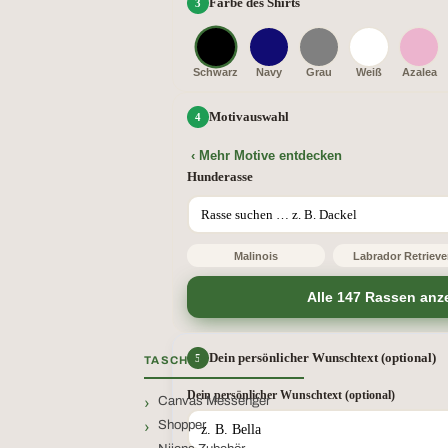
Farbe des Shirts
Schwarz
Navy
Grau
Weiß
Azalea
Motivauswahl
‹ Mehr Motive entdecken
Hunderasse
Malinois
Labrador Retrieve
Alle 147 Rassen anz
Dein persönlicher Wunschtext (optional)
TASCHEN
Dein persönlicher Wunschtext (optional)
Canvas Messenger
Shopper