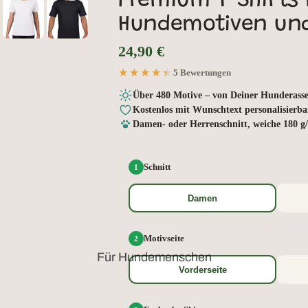
Premium T-Shirts 
Hundemotiven und
24,90 €
★★★★★
★★★★★
5 Bewertungen
Über 480 Motive – von Deiner Hunderasse
Kostenlos mit Wunschtext personalisierba
Damen- oder Herrenschnitt, weiche 180 
Schnitt
Damen
Motivseite
Für Hundemenschen
Vorderseite