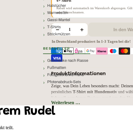
4+ Shirts
Halstücher
Rabatt wird automatisch im Warenkorb abgezogen. Gilt 
oder Wunschnamen.
Warnwesten
Gassi-Mantel
T-Shirts
−
+
In den W
Strickmützen
In Deutschland produziert
·
In 1-3 Tagen bei dir!
BESTSELLER
Geschenke nach Rasse
Fußmatten
Produktinformationen
Fotogeschenke Hund
Pfotenabdruck-Sets
Zeige, was Dein Leben besonders macht: Deinen
persönliches
T-Shirt mit Hundemotiv
und wähl
liebevoll gestalteten Designs rund um den H
Weiterlesen …
Gassi, Mantrailing, humorvoller Spruch oder e
rem Rudel
hier findest Du das Motiv, das perfekt zu Dir un
Du kannst zwischen einem
klassisch geschnitt
Unisex-Shirt
und einem
leicht taillierten Dam
t teilt.
nicht nur Dein Wunschmotiv, sondern auch die P