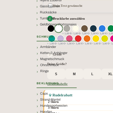
Nijens Zubehör
Kein Text gewünscht
Gassitaschen
Rucksäcke
Turnbeutel
Druckfarbe auswählen
Geldbörsen/ Portmonaies
+ 1,00 €
+ 1,00 €
+ 1,00 €
+ 1,00 €
+ 1,00 €
+ 1,0
SCHMUCK
+ 1,00 €
+ 1,00 €
+ 1,00 €
+ 1,00 €
+ 1,00 €
+ 1,00 €
+ 3,00 €
+ 3
Armbänder
Ketten & Anhänger
Größe
Magnetschmuck
Deine Größe?
Ohrschmuck
Ringe
S
M
L
XL
BEKLEIDUNG
Größentabelle
Caps
Rudelrabatt
Strand-Mantel
2 Shirts
Hundesportwesten
3 Shirts
Hoodies