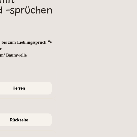
mit
 -sprüchen
 bis zum Lieblingsspruch 🐾
r
g/m² Baumwolle
Herren
Rückseite