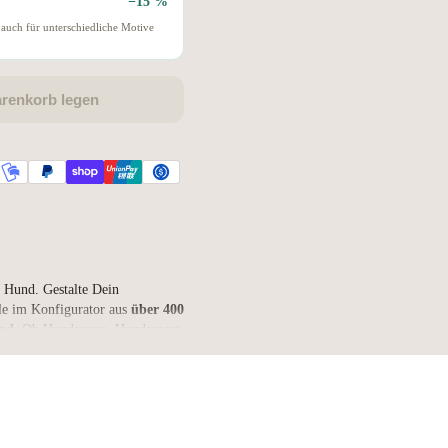
−15 %
auch für unterschiedliche Motive
arenkorb legen
 Hund. Gestalte Dein
e im Konfigurator aus
über 400
und
. Ob Hunderasse, Hundesport,
motionales Hunde-Statement –
d Deinem Vierbeiner passt.
enen Herren- beziehungsweise
en-Shirt
wählen. So erhältst Du
assform, in der Du Dich