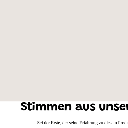
Farbe des Shirts: Schwarz, Motivauswahl: Boston Terrier
Stimmen aus unse
Sei der Erste, der seine Erfahrung zu diesem Produk