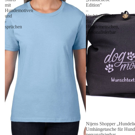
mit
Edition"
Hundemotiven
–
und
Umhängetasche
-
für
sprüchen
Hundemenschen,
personalisierbar
Nijens Shopper „Hundelie
Angebot 🐾
Umhängetasche für Hund
personalisierbar