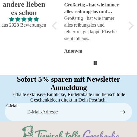
andere lieben
Super!
Großartig - hat wie immer
seh
es schon
Super!
alles reibungslos und
sehr
fehlerfrei geklappt
Großartig - hat wie immer
aus 2928 Bewertungen
alles reibungslos und
fehlerfrei geklappt. Flasche
sieht toll aus.
Anonym
Anonym
An
Sofort 5% sparen mit Newsletter
Anmeldung
Erhalte exklusive Einblicke, Rudelrabatte und tierisch tolle
Geschenkideen direkt in Dein Postfach.
E-Mail