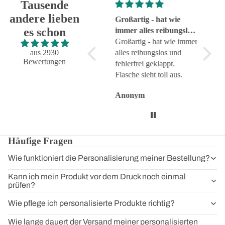
Tausende
andere lieben
Super!
Großartig - hat wie
sehr g
es schon
Super!
immer alles reibungslos
sehr g
und fehlerfrei geklappt
Großartig - hat wie immer
aus 2930
alles reibungslos und
Bewertungen
fehlerfrei geklappt.
Flasche sieht toll aus.
Anonym
Anonym
Anon
Häufige Fragen
Wie funktioniert die Personalisierung meiner Bestellung?
Kann ich mein Produkt vor dem Druck noch einmal
prüfen?
Wie pflege ich personalisierte Produkte richtig?
Wie lange dauert der Versand meiner personalisierten