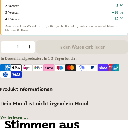
−5 %
2 Westen
−10 %
3 Westen
−15 %
4+ Westen
Automatisch im Warenkorb – gilt für gleiche Produkte, auch mit unterschiedlichen
Motiven & Texten.
−
+
In den Warenkorb legen
In Deutschland produziert
·
In 1-3 Tagen bei dir!
Produktinformationen
Dein Hund ist nicht irgendein Hund.
Er hat einen Namen, eine Rasse, einen Charakter – und gehört zu dir wie kein
Weiterlesen …
anderer. Warum sollte deine Warnweste das verschweigen? Mit deinem
Farbe der Weste: Neongelb, Motivauswahl: Malinois
Stimmen aus
Hunderassen-Motiv und deinem Wunschnamen trägst du ihn buchstäblich nah