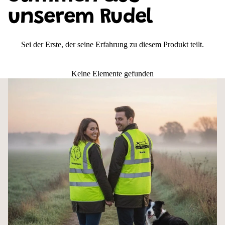
am Herzen. Und bist dabei sichtbar für alle, die es wissen sollen.
unserem Rudel
Auf einen Blick
Sei der Erste, der seine Erfahrung zu diesem Produkt teilt.
Personalisierbar mit Wunschname & Motiv
3M-Reflektorstreifen – vorne, hinten, Schultern
Schnell anziehbar dank Klettverschluss
Keine Elemente gefunden
Ideal für Gassi, Hundetraining & Hundesport
Größen S bis 4XL, 5 Farben
Der Klettverschluss – unterschätzt, aber
unschlagbar praktisch
Zwei stabile Klettverschlüsse vorne. Kein Reißverschluss der klemmt, kein
Gefummel bei Kälte und Handschuhen. Einfach aufmachen, reinschlüpfen,
festmachen – auch über der dicken Winterjacke. Wer einmal damit unterwegs
war, will den Klettverschluss oft nicht mehr missen.
Diese leichte Hundesportweste hat bewusst keine Taschen – das macht sie
leichter, kompakter und unkomplizierter. Wer zusätzlich Stauraum braucht,
findet in unserer Premium Warnweste den passenden Upgrade mit