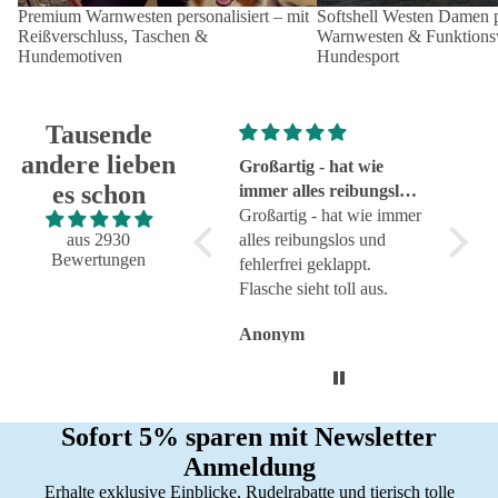
Premium Warnwesten personalisiert – mit
Softshell Westen Damen pe
Reißverschluss, Taschen &
Warnwesten & Funktionsw
Hundemotiven
Hundesport
Tausende
andere lieben
Super!
Großartig - hat wie
sehr g
es schon
Super!
immer alles reibungslos
sehr g
und fehlerfrei geklappt
Großartig - hat wie immer
aus 2930
alles reibungslos und
Bewertungen
fehlerfrei geklappt.
Flasche sieht toll aus.
Anonym
Anonym
Anon
Sofort 5% sparen mit Newsletter
Anmeldung
Erhalte exklusive Einblicke, Rudelrabatte und tierisch tolle