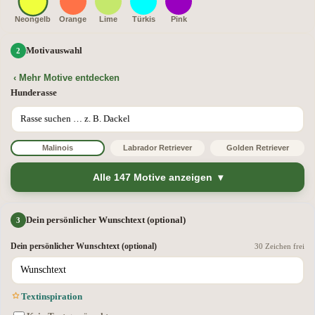
Neongelb
Orange
Lime
Türkis
Pink
Motivauswahl
‹ Mehr Motive entdecken
Hunderasse
Malinois
Labrador Retriever
Golden Retriever
Alle 147 Motive anzeigen
Dein persönlicher Wunschtext (optional)
Dein persönlicher Wunschtext (optional)
30 Zeichen frei
Textinspiration