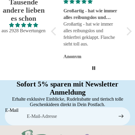
Tausende
andere lieben
Super!
Großartig - hat wie immer
seh
es schon
Super!
alles reibungslos und
sehr
fehlerfrei geklappt
Großartig - hat wie immer
aus 2928 Bewertungen
alles reibungslos und
fehlerfrei geklappt. Flasche
sieht toll aus.
Anonym
Anonym
An
Sofort 5% sparen mit Newsletter
Anmeldung
Erhalte exklusive Einblicke, Rudelrabatte und tierisch tolle
Geschenkideen direkt in Dein Postfach.
E-Mail