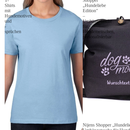
T-
Shopper
Shirts
„Hundeliebe
mit
Edition"
Hundemotiven
–
und
Umhängetasche
-
für
sprüchen
Hundemenschen,
personalisierbar
Nijens Shopper „Hundelie
Angebot 🐾