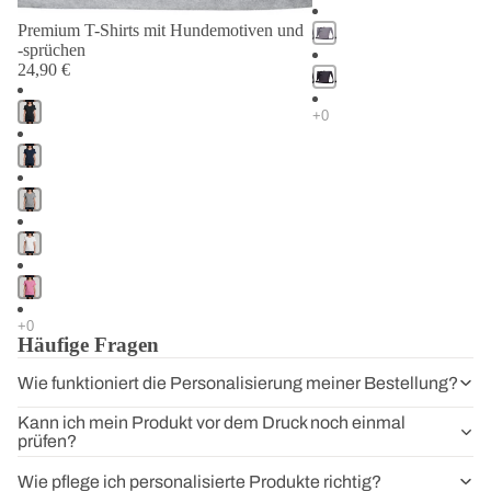
Alltag: Mit Deinem individuell gestalteten
T-Shirt mit Hundemotiv
zeigst
Premium T-Shirts mit Hundemotiven und
Du Deine Verbundenheit zu Deinem Vierbeiner – hochwertig, persönlich und
-sprüchen
unverwechselbar.
24,90 €
Wähle jetzt Deine Passform, entdecke über 400 Motive rund um den
Hund und gestalte Dein neues Lieblingsshirt.
Häufige Fragen
Wie funktioniert die Personalisierung meiner Bestellung?
Kann ich mein Produkt vor dem Druck noch einmal
prüfen?
Wie pflege ich personalisierte Produkte richtig?