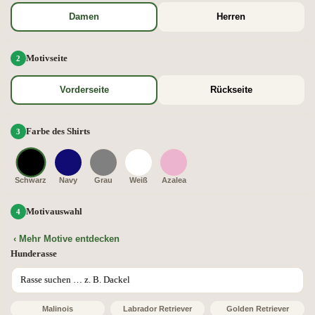
Damen
Herren
Motivseite
Vorderseite
Rückseite
Farbe des Shirts
Schwarz
Navy
Grau
Weiß
Azalea
Motivauswahl
‹ Mehr Motive entdecken
Hunderasse
Malinois
Labrador Retriever
Golden Retriever