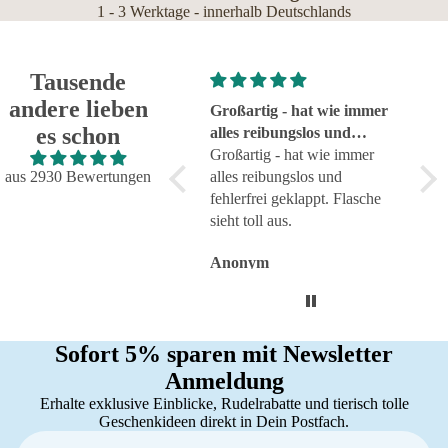
1 - 3 Werktage - innerhalb Deutschlands
Tausende
andere lieben
Super!
Großartig - hat wie immer
seh
es schon
Super!
alles reibungslos und
sehr
fehlerfrei geklappt
Großartig - hat wie immer
aus 2930 Bewertungen
alles reibungslos und
fehlerfrei geklappt. Flasche
sieht toll aus.
Anonym
Anonym
An
Sofort 5% sparen mit Newsletter
Anmeldung
Erhalte exklusive Einblicke, Rudelrabatte und tierisch tolle
Geschenkideen direkt in Dein Postfach.
E-Mail