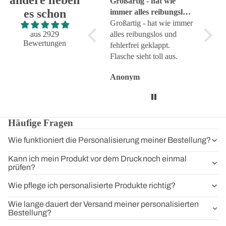
Super!
Großartig - hat wie
sehr g
es schon
Super!
immer alles reibungslos
sehr g
und fehlerfrei geklappt
Großartig - hat wie immer
aus 2929
alles reibungslos und
Bewertungen
fehlerfrei geklappt.
Flasche sieht toll aus.
Anonym
Anonym
Anon
Häufige Fragen
Wie funktioniert die Personalisierung meiner Bestellung?
Kann ich mein Produkt vor dem Druck noch einmal
prüfen?
Wie pflege ich personalisierte Produkte richtig?
Wie lange dauert der Versand meiner personalisierten
Bestellung?