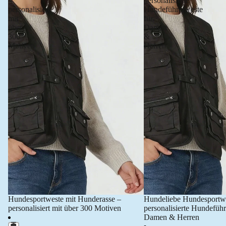
–
personalisierte
personalisiert
Hundeführerweste
mit
für
über
Damen
300
&
Motiven
Herren
Hundesportweste mit Hunderasse –
Hundeliebe Hundesportw
personalisiert mit über 300 Motiven
personalisierte Hundeführ
Damen & Herren