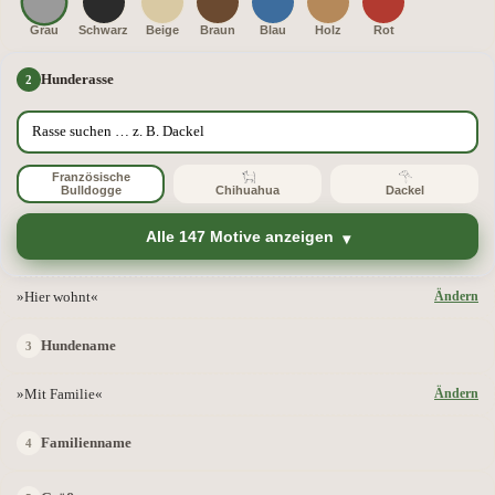
Grau
Schwarz
Beige
Braun
Blau
Holz
Rot
Hunderasse
Französische
Bulldogge
Chihuahua
Dackel
Alle 147 Motive anzeigen
»Hier wohnt«
Ändern
Hundename
»Mit Familie«
Ändern
Familienname