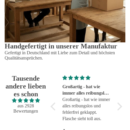
Handgefertigt in unserer Manufaktur
Gefertigt in Deutschland mit Liebe zum Detail und höchsten
Qualitätsansprüchen.
Tausende
andere lieben
Super!
Großartig - hat wie
sehr g
es schon
Super!
immer alles reibungslos
sehr g
und fehlerfrei geklappt
Großartig - hat wie immer
aus 2928
alles reibungslos und
Bewertungen
fehlerfrei geklappt.
Flasche sieht toll aus.