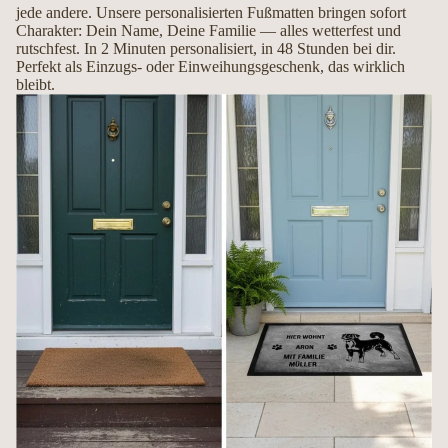
jede andere. Unsere personalisierten Fußmatten bringen sofort
Mit Liebe handgemacht in Deutschland
Charakter: Dein Name, Deine Familie — alles wetterfest und
rutschfest. In 2 Minuten personalisiert, in 48 Stunden bei dir.
Perfekt als Einzugs- oder Einweihungsgeschenk, das wirklich
Jede Fußmatte wird erst nach Ihrer Bestellung individuell gefertigt. So entsteht
bleibt.
ein hochwertiges Unikat, das Ihren Hund und Ihre Persönlichkeit perfekt
widerspiegelt.