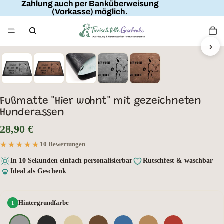
Zahlung auch per Banküberweisung
(Vorkasse) möglich.
FAMILIENNAME
HIER WOHNT
MIT FAMILIE
›
HUNDENAME
Fußmatte "Hier wohnt" mit gezeichneten
Hunderassen
28,90 €
★★★★★
★★★★★
10 Bewertungen
In 10 Sekunden einfach personalisierbar
Rutschfest & waschbar
Ideal als Geschenk
Hintergrundfarbe