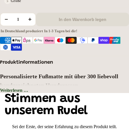
Größe
−
+
In den Warenkorb legen
In Deutschland produziert
·
In 1-3 Tagen bei dir!
Produktinformationen
Personalisierte Fußmatte mit über 300 liebevoll
handgezeichneten Hunderassen
Weiterlesen …
Hintergrundfarbe: Grau
Stimmen aus
Zeigen Sie schon an der Haustür, wer hier zu Hause ist. Wählen Sie aus
über
300 liebevoll handgezeichneten Hunderassen
Ihr Lieblingsmotiv und
unserem Rudel
gestalten Sie Ihre ganz persönliche Fußmatte mit Wunschtext oder
Hundenamen. Jedes Motiv wurde mit viel Liebe zum Detail gezeichnet und
bringt den einzigartigen Charakter Ihrer Fellnase perfekt zur Geltung.
Sei der Erste, der seine Erfahrung zu diesem Produkt teilt.