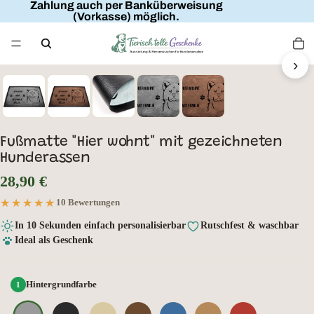
Zahlung auch per Banküberweisung
(Vorkasse) möglich.
FAMILIENNAME
HIER WOHNT
MIT FAMILIE
›
HUNDENAME
Fußmatte "Hier wohnt" mit gezeichneten
Hunderassen
28,90 €
★★★★★
★★★★★
10 Bewertungen
In 10 Sekunden einfach personalisierbar
Rutschfest & waschbar
Ideal als Geschenk
Hintergrundfarbe