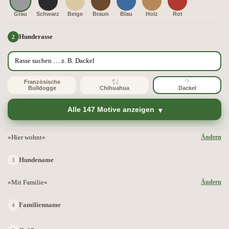
Grau
Schwarz
Beige
Braun
Blau
Holz
Rot
Hunderasse
Französische
Bulldogge
Chihuahua
Dackel
Alle 147 Motive anzeigen
»Hier wohnt«
Ändern
Hundename
»Mit Familie«
Ändern
Familienname