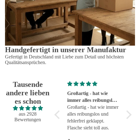
Handgefertigt in unserer Manufaktur
Gefertigt in Deutschland mit Liebe zum Detail und höchsten
Qualitätsansprüchen.
Tausende
andere lieben
Super!
Großartig - hat wie
sehr g
es schon
Super!
immer alles reibungslos
sehr g
und fehlerfrei geklappt
Großartig - hat wie immer
aus 2928
alles reibungslos und
Bewertungen
fehlerfrei geklappt.
Flasche sieht toll aus.