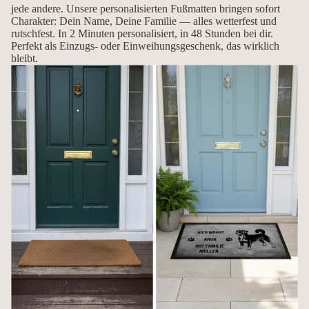
jede andere. Unsere personalisierten Fußmatten bringen sofort
Mit Liebe handgemacht in Deutschland
Charakter: Dein Name, Deine Familie — alles wetterfest und
rutschfest. In 2 Minuten personalisiert, in 48 Stunden bei dir.
Perfekt als Einzugs- oder Einweihungsgeschenk, das wirklich
Jede Fußmatte wird erst nach Ihrer Bestellung individuell gefertigt. So entsteht
bleibt.
ein hochwertiges Unikat, das Ihren Hund und Ihre Persönlichkeit perfekt
widerspiegelt.