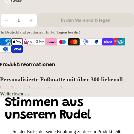
Größe
−
+
In den Warenkorb legen
In Deutschland produziert
·
In 1-3 Tagen bei dir!
Produktinformationen
Personalisierte Fußmatte mit über 300 liebevoll
handgezeichneten Hunderassen
Weiterlesen …
Hintergrundfarbe: Grau
Stimmen aus
Zeigen Sie schon an der Haustür, wer hier zu Hause ist. Wählen Sie aus
über
300 liebevoll handgezeichneten Hunderassen
Ihr Lieblingsmotiv und
unserem Rudel
gestalten Sie Ihre ganz persönliche Fußmatte mit Wunschtext oder
Hundenamen. Jedes Motiv wurde mit viel Liebe zum Detail gezeichnet und
bringt den einzigartigen Charakter Ihrer Fellnase perfekt zur Geltung.
Sei der Erste, der seine Erfahrung zu diesem Produkt teilt.