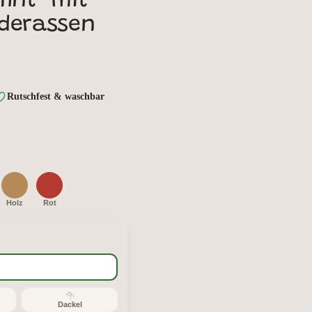
hnt" mit
derassen
Rutschfest & waschbar
Holz
Rot
Dackel