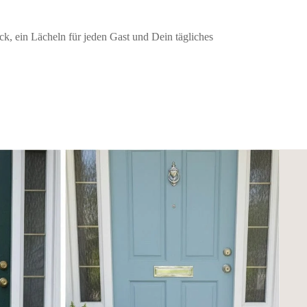
n Retriever oder eine seltene
inden nahezu alle
ck, ein Lächeln für jeden Gast und Dein tägliches
en Sie Ihr Lieblingsmotiv mit
e, die garantiert zum Blickfang
debesitzer
infach als besondere
it dem eigenen Hund ist ein
te schon an der Haustür herzlich
schland
ividuell gefertigt. So entsteht
e Persönlichkeit perfekt