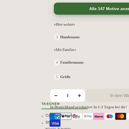
Alle 147 Motive anz
»Hier wohnt«
Hundename
»Mit Familie«
Familienname
Größe
−
+
In den W
TASCHEN
In Deutschland produziert
·
In 1-3 Tagen bei dir!
Canvas Messenger
Shopper