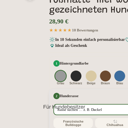
Fußmatte "Hier wo
gezeichneten Hun
28,90 €
★★★★★
★★★★★
10 Bewertungen
In 10 Sekunden einfach personalisierbar
Ideal als Geschenk
Hintergrundfarbe
Grau
Schwarz
Beige
Braun
Blau
Hunderasse
Für Hundebesitzer
Französische
Bulldogge
Chihuahua