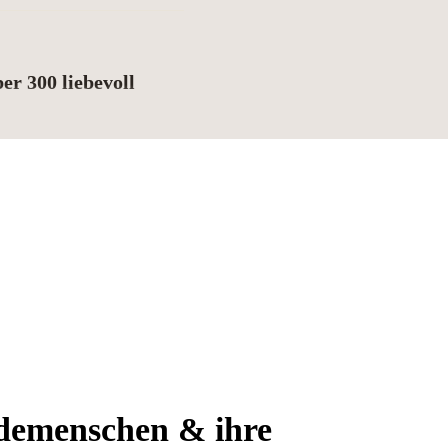
er 300 liebevoll
use ist. Wählen Sie aus
über
hr Lieblingsmotiv und gestalten
text oder Hundenamen. Jedes
t und bringt den einzigartigen
r Auswahl
 oder Wunschtext
ch und langlebig
ken
täglichen Einsatz
hen (ohne Weichspüler)
demenschen & ihre