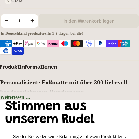
Größe
−
+
In den Warenkorb legen
In Deutschland produziert
·
In 1-3 Tagen bei dir!
Produktinformationen
Personalisierte Fußmatte mit über 300 liebevoll
handgezeichneten Hunderassen
Weiterlesen …
Hintergrundfarbe: Grau
Stimmen aus
Zeigen Sie schon an der Haustür, wer hier zu Hause ist. Wählen Sie aus
über
300 liebevoll handgezeichneten Hunderassen
Ihr Lieblingsmotiv und
unserem Rudel
gestalten Sie Ihre ganz persönliche Fußmatte mit Wunschtext oder
Hundenamen. Jedes Motiv wurde mit viel Liebe zum Detail gezeichnet und
bringt den einzigartigen Charakter Ihrer Fellnase perfekt zur Geltung.
Sei der Erste, der seine Erfahrung zu diesem Produkt teilt.