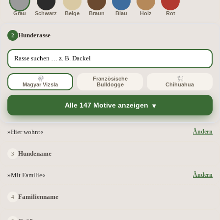
Grau
Schwarz
Beige
Braun
Blau
Holz
Rot
Hunderasse
Französische
Magyar Vizsla
Bulldogge
Chihuahua
Alle 147 Motive anzeigen
»Hier wohnt«
Ändern
Hundename
»Mit Familie«
Ändern
Familienname