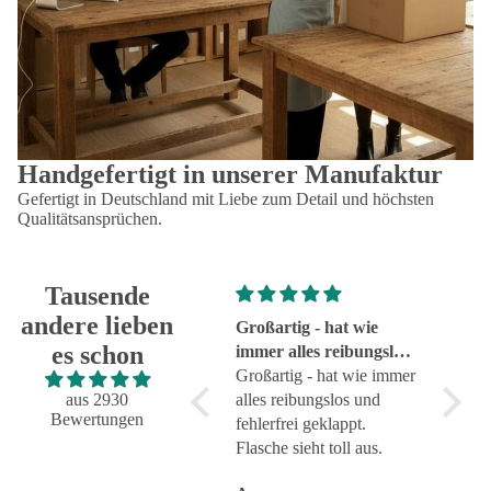
Handgefertigt in unserer Manufaktur
Gefertigt in Deutschland mit Liebe zum Detail und höchsten
Qualitätsansprüchen.
Tausende
andere lieben
Super!
Großartig - hat wie
sehr g
es schon
Super!
immer alles reibungslos
sehr g
und fehlerfrei geklappt
Großartig - hat wie immer
aus 2930
alles reibungslos und
Bewertungen
fehlerfrei geklappt.
Flasche sieht toll aus.