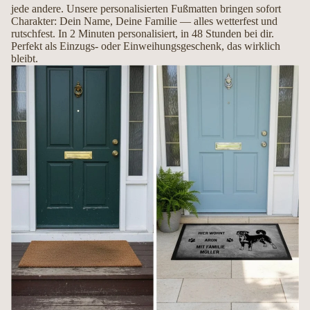
jede andere. Unsere personalisierten Fußmatten bringen sofort
Mit Liebe handgemacht in Deutschland
Charakter: Dein Name, Deine Familie — alles wetterfest und
rutschfest. In 2 Minuten personalisiert, in 48 Stunden bei dir.
Perfekt als Einzugs- oder Einweihungsgeschenk, das wirklich
Jede Fußmatte wird erst nach Ihrer Bestellung individuell gefertigt. So entsteht
bleibt.
ein hochwertiges Unikat, das Ihren Hund und Ihre Persönlichkeit perfekt
widerspiegelt.