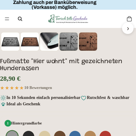
Zahlung auch per Banküberweisung
(Vorkasse) möglich.
FAMILIENNAME
HIER WOHNT
MIT FAMILIE
›
HUNDENAME
Fußmatte "Hier wohnt" mit gezeichneten
Hunderassen
28,90 €
★★★★★
★★★★★
10 Bewertungen
In 10 Sekunden einfach personalisierbar
Rutschfest & waschbar
Ideal als Geschenk
Hintergrundfarbe