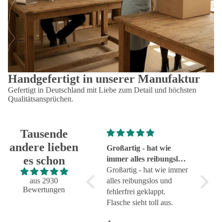
Handgefertigt in unserer Manufaktur
Gefertigt in Deutschland mit Liebe zum Detail und höchsten
Qualitätsansprüchen.
Tausende
andere lieben
Super!
Großartig - hat wie
sehr g
es schon
Super!
immer alles reibungslos
sehr g
und fehlerfrei geklappt
Großartig - hat wie immer
aus 2930
alles reibungslos und
Bewertungen
fehlerfrei geklappt.
Flasche sieht toll aus.