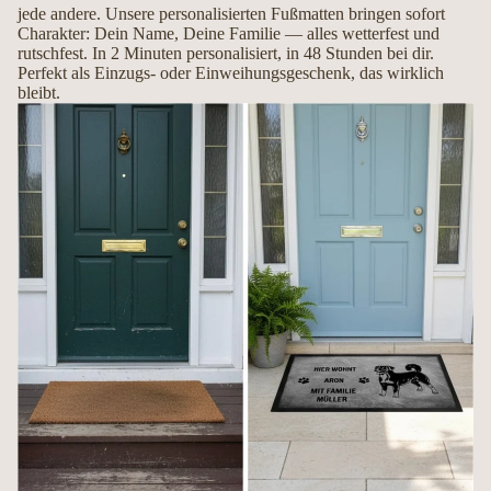
jede andere. Unsere personalisierten Fußmatten bringen sofort
Mit Liebe handgemacht in Deutschland
Charakter: Dein Name, Deine Familie — alles wetterfest und
rutschfest. In 2 Minuten personalisiert, in 48 Stunden bei dir.
Perfekt als Einzugs- oder Einweihungsgeschenk, das wirklich
Jede Fußmatte wird erst nach Ihrer Bestellung individuell gefertigt. So entsteht
bleibt.
ein hochwertiges Unikat, das Ihren Hund und Ihre Persönlichkeit perfekt
widerspiegelt.