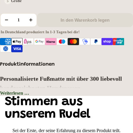
Größe
−
+
In den Warenkorb legen
In Deutschland produziert
·
In 1-3 Tagen bei dir!
Produktinformationen
Personalisierte Fußmatte mit über 300 liebevoll
handgezeichneten Hunderassen
Weiterlesen …
Hintergrundfarbe: Grau
Stimmen aus
Zeigen Sie schon an der Haustür, wer hier zu Hause ist. Wählen Sie aus
über
300 liebevoll handgezeichneten Hunderassen
Ihr Lieblingsmotiv und
unserem Rudel
gestalten Sie Ihre ganz persönliche Fußmatte mit Wunschtext oder
Hundenamen. Jedes Motiv wurde mit viel Liebe zum Detail gezeichnet und
bringt den einzigartigen Charakter Ihrer Fellnase perfekt zur Geltung.
Sei der Erste, der seine Erfahrung zu diesem Produkt teilt.