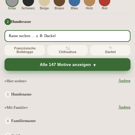
Grau
Schwarz
Beige
Braun
Blau
Holz
Rot
Hunderasse
Französische
Bulldogge
Chihuahua
Dackel
Alle 147 Motive anzeigen
»Hier wohnt«
Ändern
Hundename
»Mit Familie«
Ändern
Familienname