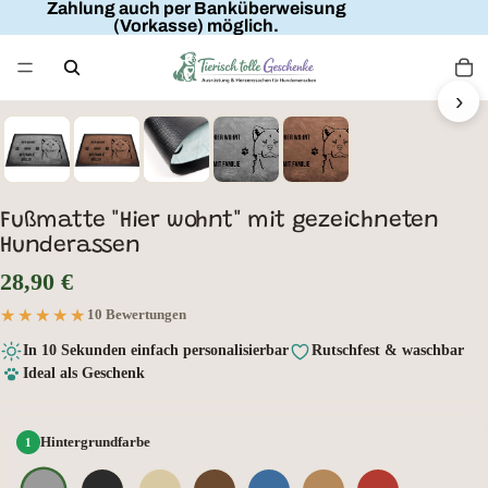
Zahlung auch per Banküberweisung
(Vorkasse) möglich.
FAMILIENNAME
HIER WOHNT
MIT FAMILIE
›
HUNDENAME
Fußmatte "Hier wohnt" mit gezeichneten
Hunderassen
28,90 €
★★★★★
★★★★★
10 Bewertungen
In 10 Sekunden einfach personalisierbar
Rutschfest & waschbar
Ideal als Geschenk
Hintergrundfarbe