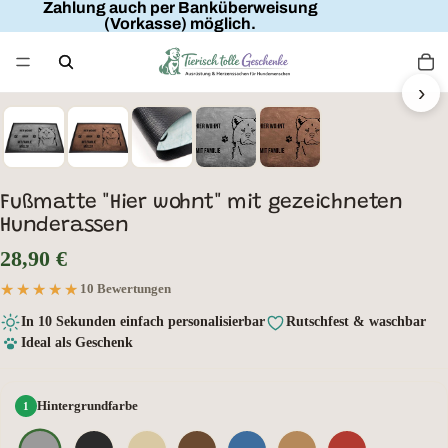
Zahlung auch per Banküberweisung
(Vorkasse) möglich.
FAMILIENNAME
HIER WOHNT
MIT FAMILIE
›
HUNDENAME
Fußmatte "Hier wohnt" mit gezeichneten
Hunderassen
28,90 €
★★★★★
★★★★★
10 Bewertungen
In 10 Sekunden einfach personalisierbar
Rutschfest & waschbar
Ideal als Geschenk
Hintergrundfarbe