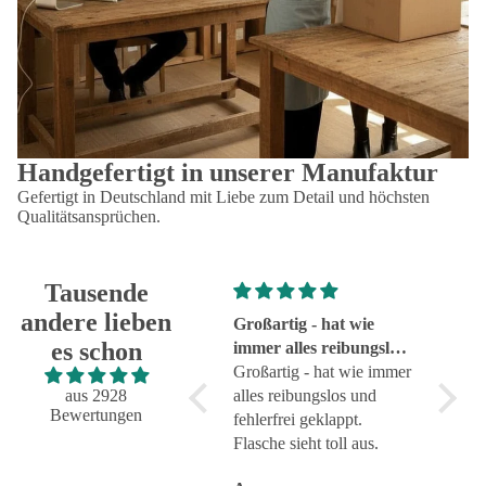
Handgefertigt in unserer Manufaktur
Gefertigt in Deutschland mit Liebe zum Detail und höchsten
Qualitätsansprüchen.
Tausende
andere lieben
Super!
Großartig - hat wie
sehr g
es schon
Super!
immer alles reibungslos
sehr g
und fehlerfrei geklappt
Großartig - hat wie immer
aus 2928
alles reibungslos und
Bewertungen
fehlerfrei geklappt.
Flasche sieht toll aus.