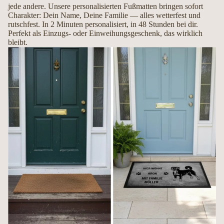
jede andere. Unsere personalisierten Fußmatten bringen sofort
Mit Liebe handgemacht in Deutschland
Charakter: Dein Name, Deine Familie — alles wetterfest und
rutschfest. In 2 Minuten personalisiert, in 48 Stunden bei dir.
Perfekt als Einzugs- oder Einweihungsgeschenk, das wirklich
Jede Fußmatte wird erst nach Ihrer Bestellung individuell gefertigt. So entsteht
bleibt.
ein hochwertiges Unikat, das Ihren Hund und Ihre Persönlichkeit perfekt
widerspiegelt.