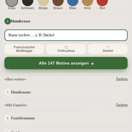
Grau
Schwarz
Beige
Braun
Blau
Holz
Rot
Hunderasse
Französische
Bulldogge
Chihuahua
Dackel
Alle 147 Motive anzeigen
»Hier wohnt«
Ändern
Hundename
»Mit Familie«
Ändern
Familienname