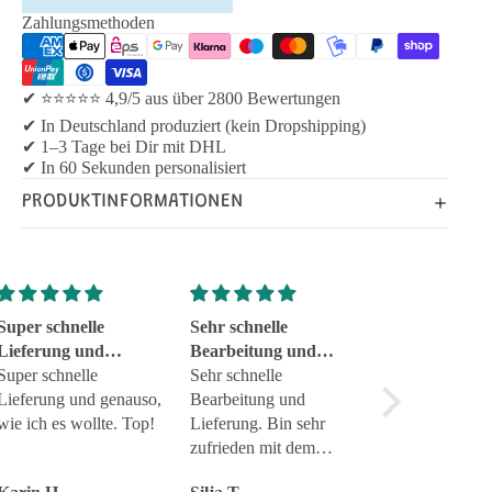
Zahlungsmethoden
✔ ⭐⭐⭐⭐⭐ 4,9/5 aus über 2800 Bewertungen
✔ In Deutschland produziert (kein Dropshipping)
✔ 1–3 Tage bei Dir mit DHL
✔ In 60 Sekunden personalisiert
PRODUKTINFORMATIONEN
Super schnelle
Sehr schnelle
Tolle Geschen
Lieferung und
Bearbeitung und
zuverläs
genauso
Super schnelle
Lieferung
Sehr schnelle
Tolle Geschenk
Lieferung und genauso,
Bearbeitung und
zuverlässig
wie ich es wollte. Top!
Lieferung. Bin sehr
Service Top
zufrieden mit dem
Produkt.