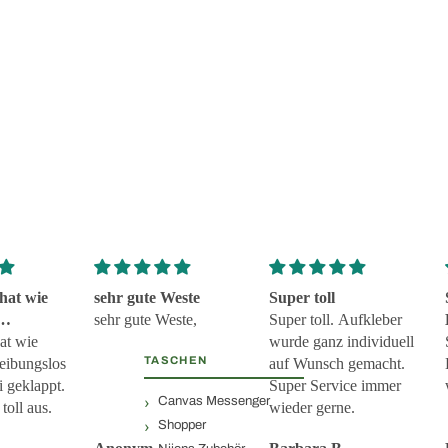
hat wie
sehr gute Weste
Super toll
sehr gute Weste,
Super toll. Aufkleber
 und
at wie
wurde ganz individuell
TASCHEN
eklappt
reibungslos
auf Wunsch gemacht.
i geklappt.
Super Service immer
Canvas Messenger
toll aus.
wieder gerne.
Shopper