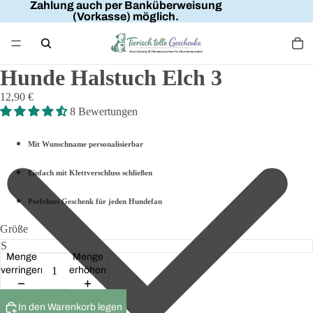
Zahlung auch per Banküberweisung
(Vorkasse) möglich.
Hunde Halstuch Elch 3
12,90 €
8 Bewertungen
Mit Wunschname personalisierbar
Einfach mit Klettverschluss schließen
Perfektes Geschenk für jeden Hundefan
Größe
Menge
Menge
verringern
erhöhen
In den Warenkorb legen