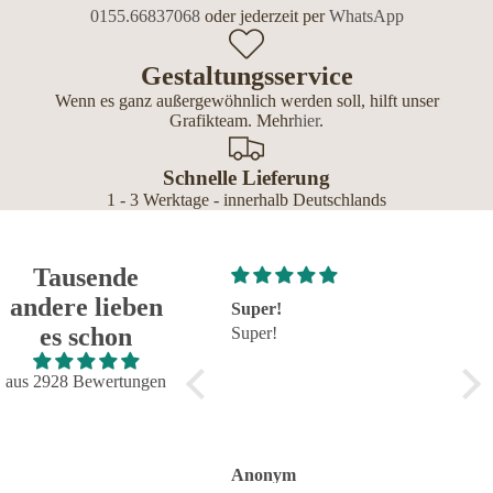
0155.66837068
oder jederzeit per
WhatsApp
Gestaltungsservice
Wenn es ganz außergewöhnlich werden soll, hilft unser
Grafikteam. Mehr
hier
.
Schnelle Lieferung
1 - 3 Werktage - innerhalb Deutschlands
Tausende
andere lieben
Super!
Großartig - hat wie immer
seh
es schon
Super!
alles reibungslos und
seh
fehlerfrei geklappt
Großartig - hat wie immer
aus 2928 Bewertungen
alles reibungslos und
fehlerfrei geklappt. Flasche
sieht toll aus.
Anonym
Anonym
An