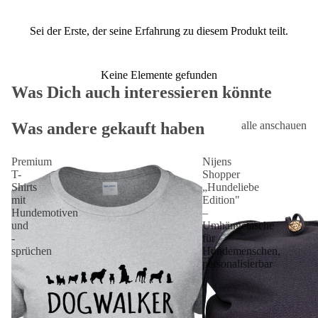
Sei der Erste, der seine Erfahrung zu diesem Produkt teilt.
Keine Elemente gefunden
Was Dich auch interessieren könnte
Was andere gekauft haben
alle anschauen
Premium
Nijens
T-
Shopper
Shirts
„Hundeliebe
mit
Edition"
Hundemotiven
–
und
Umhängetasche
-
für
sprüchen
Hundemenschen,
personalisierbar