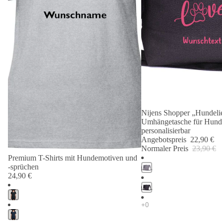
Nijens Shopper „Hundelie
Angebot 🐾
Umhängetasche für Hund
personalisierbar
Angebotspreis
22,90 €
Normaler Preis
23,90 €
Premium T-Shirts mit Hundemotiven und
-sprüchen
24,90 €