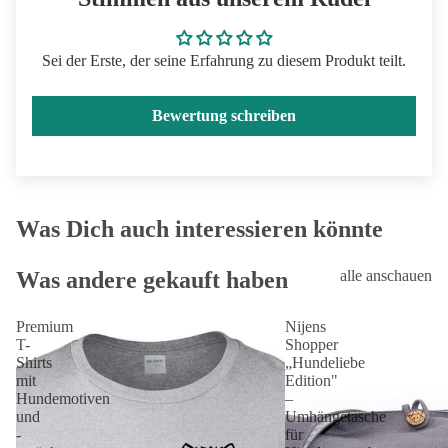
Sei der Erste, der seine Erfahrung zu diesem Produkt teilt.
Bewertung schreiben
Was Dich auch interessieren könnte
Was andere gekauft haben
alle anschauen
Premium
Nijens
T-
Shopper
Shirts
„Hundeliebe
mit
Edition"
Hundemotiven
–
und
Umhängetasche
-
für