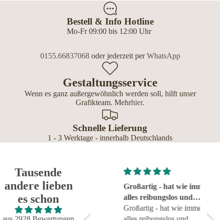
Bestell & Info Hotline
Mo-Fr 09:00 bis 12:00 Uhr
0155.66837068
oder jederzeit per
WhatsApp
Gestaltungsservice
Wenn es ganz außergewöhnlich werden soll, hilft unser
Grafikteam. Mehr
hier
.
Schnelle Lieferung
1 - 3 Werktage - innerhalb Deutschlands
Tausende
andere lieben
Super!
Großartig - hat wie immer
seh
es schon
Super!
alles reibungslos und
sehr
fehlerfrei geklappt
Großartig - hat wie immer
aus 2928 Bewertungen
alles reibungslos und