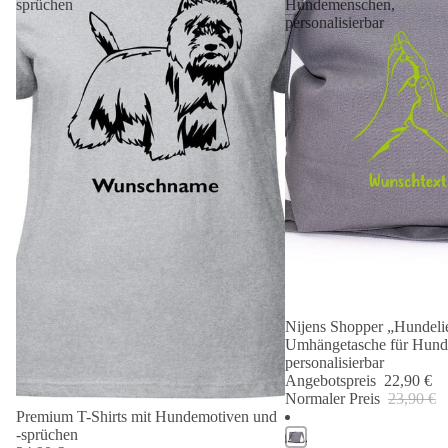
sprüchen
Hundemenschen,
personalisierbar
Nijens Shopper „Hundelie
Angebot 🐾
Umhängetasche für Hund
personalisierbar
Angebotspreis
22,90 €
Normaler Preis
23,90 €
Premium T-Shirts mit Hundemotiven und
-sprüchen