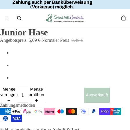
Zahlung auch per Banküberweisung
(Vorkasse) möglich.
Junior Hase
Angebotspreis
5,09 €
Normaler Preis
8,49 €
Menge
Menge
verringern
erhöhen
Ausverkauft
Zahlungsmethoden
✨ Hier Inspiration zu Farbe, Schrift & Text