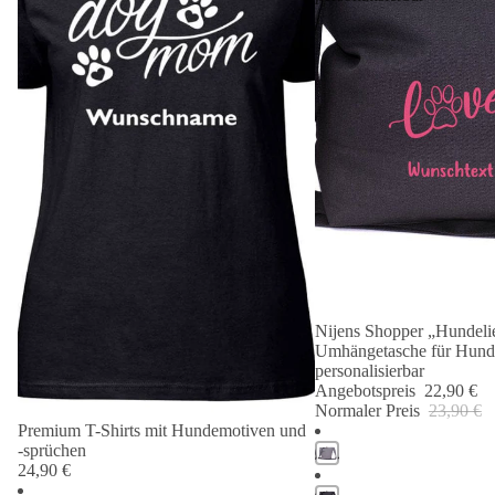
Nijens Shopper „Hundelie
Angebot 🐾
Umhängetasche für Hund
personalisierbar
Angebotspreis
22,90 €
Normaler Preis
23,90 €
Premium T-Shirts mit Hundemotiven und
-sprüchen
24,90 €