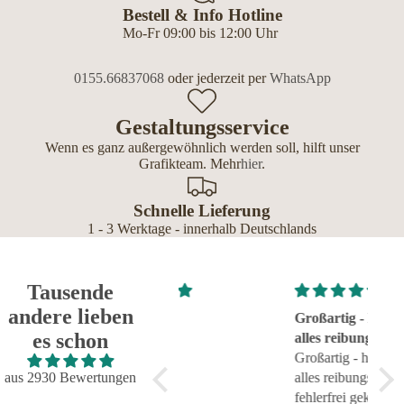
Bestell & Info Hotline
Mo-Fr 09:00 bis 12:00 Uhr
0155.66837068
oder jederzeit per
WhatsApp
Gestaltungsservice
Wenn es ganz außergewöhnlich werden soll, hilft unser
Grafikteam. Mehr
hier
.
Schnelle Lieferung
1 - 3 Werktage - innerhalb Deutschlands
Tausende
andere lieben
Super!
Großartig - hat wie immer
seh
es schon
Super!
alles reibungslos und
sehr
fehlerfrei geklappt
Großartig - hat wie immer
aus 2930 Bewertungen
alles reibungslos und
fehlerfrei geklappt. Flasche