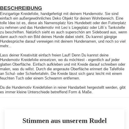
BESCHREIBUNG
Einzigartige Kreidefolie, handgefertigt mit deinem Hundemotiv. Sie sind
einfach ein außergewöhnliches Deko Objekt für deinen Wohnbereich. Eine
tolle Idee ist es, diese als Namensplatz fürs Hundebett oder den Futterplatz
zu nehmen und das Hundemotiv mit Leo´s Liegeplatz oder Lilli´s Tankstelle
zu beschriften. Natürlich sieht es auch superschön am Sideboard aus, wenn
dann auch noch ein Bild deines Hunde dabei steht. Du kannst gängige
Hundesprüche darauf verewigen mit deinem Hundenamen, und noch so viel
mehr...
Lass deiner Kreativität einfach freien Lauf! Denn Du kannst deine
Hundemotiv Kreidefolie einsetzen, wo du möchtest - eigentlich auf jeder
glatten Oberfläche. Einfach aufkleben und mit Kreide darauf schreiben oder
malen, was du willst. Durch die angeraute Oberfläche erinnert die Tafelfolie
an Schul- oder Schiefertafeln. Die Kreide lässt sich ganz leicht mit einem
feuchten Tuch oder einem Schwamm entfernen.
Da die Hundemotiv Kreidefolien in reiner Handarbeit hergestellt werden, gibt
es immer kleine Unterschiede betreffend Form & Maße.
Stimmen aus unserem Rudel