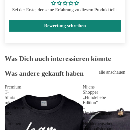
Sei der Erste, der seine Erfahrung zu diesem Produkt teilt.
Bewertung schreiben
Was Dich auch interessieren könnte
Was andere gekauft haben
alle anschauen
Premium
Nijens
T-
Shopper
Shirts
„Hundeliebe
mit
Edition"
Hundemotiven
–
und
Umhängetasche
-
für
sprüchen
Hundemenschen,
personalisierbar