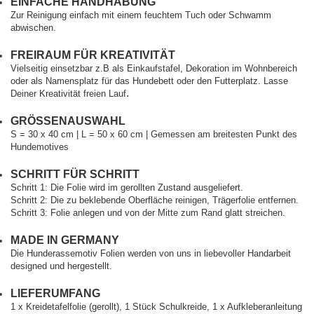
EINFACHE HANDHABUNG
Zur Reinigung einfach mit einem feuchtem Tuch oder Schwamm
abwischen.
FREIRAUM FÜR KREATIVITÄT
Vielseitig einsetzbar z.B als Einkaufstafel, Dekoration im Wohnbereich
oder als Namensplatz für das Hundebett oder den Futterplatz. Lasse
.
Deiner Kreativität freien Lauf
GRÖSSENAUSWAHL
S = 30 x 40 cm | L = 50 x 60 cm | Gemessen am breitesten Punkt des
Hundemotives
SCHRITT FÜR SCHRITT
Schritt 1: Die Folie wird im gerollten Zustand ausgeliefert.
Schritt 2: Die zu beklebende Oberfläche reinigen, Trägerfolie entfernen.
Schritt 3: Folie anlegen und von der Mitte zum Rand glatt streichen.
MADE IN GERMANY
Die Hunderassemotiv Folien werden von uns in liebevoller Handarbeit
designed und hergestellt.
LIEFERUMFANG
1 x Kreidetafelfolie (gerollt), 1 Stück Schulkreide, 1 x Aufkleberanleitung