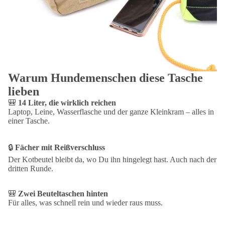
Vier Farben: Sahara, Oliv, Schwarz, Navy
Details
Maße:
40 × 30 × 12 cm (B/H/T)
Volumen:
14 Liter
Material:
vorgewaschener Canvas, Beschläge mit Antik-Messingeffekt
Pflege:
mit einem feuchten Tuch abwischen, nicht in die Waschmaschine
Warum Hundemenschen diese Tasche
lieben
Ausstattung
🎒
14 Liter, die wirklich reichen
Hauptfach mit Reißverschluss
Laptop, Leine, Wasserflasche und der ganze Kleinkram – alles in
Mehrere Reißverschlusstaschen
einer Tasche.
Zwei Beuteltaschen auf der Rückseite
Rip-Strip™-Klettverschluss
🔒
Fächer mit Reißverschluss
Gepolsterter Boden
Verstellbarer Schultergurt
Der Kotbeutel bleibt da, wo Du ihn hingelegt hast. Auch nach der
dritten Runde.
Lieferung ohne Inhalt und Dekoration.
🎒
Zwei Beuteltaschen hinten
Für alles, was schnell rein und wieder raus muss.