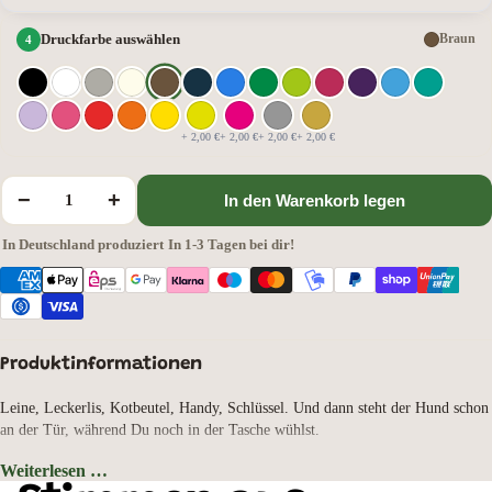
Druckfarbe auswählen
Braun
+ 2,00 €
+ 2,00 €
+ 2,00 €
+ 2,00 €
−
+
In den Warenkorb legen
In Deutschland produziert
·
In 1-3 Tagen bei dir!
Produktinformationen
Leine, Leckerlis, Kotbeutel, Handy, Schlüssel. Und dann steht der Hund schon
an der Tür, während Du noch in der Tasche wühlst.
Diese Canvas Messenger Bag räumt damit auf. 14 Liter, mehrere Fächer mit
Weiterlesen …
Reißverschluss, zwei Beuteltaschen auf der Rückseite. Jedes Ding hat seinen
Taschenfarbe: Sahara, Motivauswahl: Kuvasz