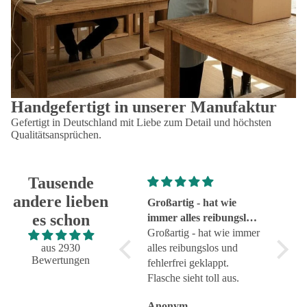
Handgefertigt in unserer Manufaktur
Gefertigt in Deutschland mit Liebe zum Detail und höchsten
Qualitätsansprüchen.
Tausende
andere lieben
Super!
Großartig - hat wie
sehr g
es schon
Super!
immer alles reibungslos
sehr g
und fehlerfrei geklappt
Großartig - hat wie immer
aus 2930
alles reibungslos und
Bewertungen
fehlerfrei geklappt.
Flasche sieht toll aus.
Anonym
Anonym
Anon