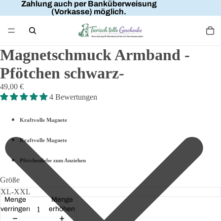
Zahlung auch per Banküberweisung
(Vorkasse) möglich.
Magnetschmuck Armband -
Pfötchen schwarz-
49,00 €
4 Bewertungen
Kraftvolle Magnete
Kraftvolle Magnete
Pfötchenliebe zum Anziehen
Größe
Menge
Menge
verringern
erhöhen