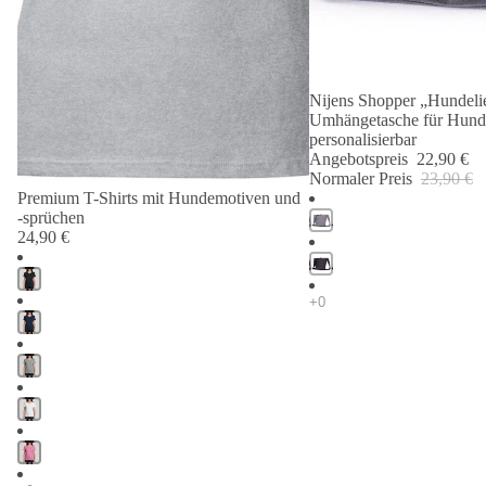
Nijens Shopper „Hundelie
Angebot 🐾
Umhängetasche für Hund
personalisierbar
Angebotspreis
22,90 €
Normaler Preis
23,90 €
Premium T-Shirts mit Hundemotiven und
-sprüchen
24,90 €