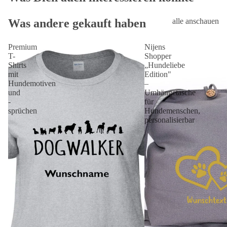
Was andere gekauft haben
alle anschauen
Premium
Nijens
T-
Shopper
Shirts
„Hundeliebe
mit
Edition"
Hundemotiven
–
und
Umhängetasche
-
für
sprüchen
Hundemenschen,
personalisierbar