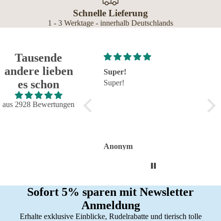
Schnelle Lieferung
1 - 3 Werktage - innerhalb Deutschlands
Tausende
andere lieben
Super!
Großartig - hat wie immer
se
es schon
Super!
alles reibungslos und
seh
fehlerfrei geklappt
Großartig - hat wie immer
aus 2928 Bewertungen
alles reibungslos und
fehlerfrei geklappt. Flasche
sieht toll aus.
Anonym
Anonym
An
Sofort 5% sparen mit Newsletter
Anmeldung
Erhalte exklusive Einblicke, Rudelrabatte und tierisch tolle