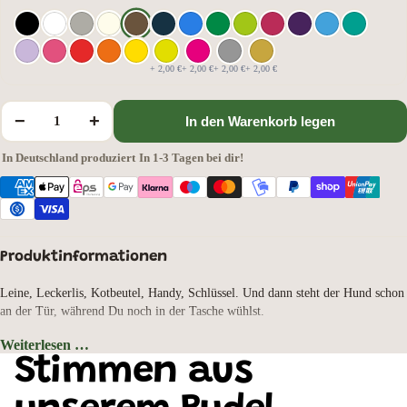
+ 2,00 €
+ 2,00 €
+ 2,00 €
+ 2,00 €
−
+
In den Warenkorb legen
In Deutschland produziert
·
In 1-3 Tagen bei dir!
Produktinformationen
Leine, Leckerlis, Kotbeutel, Handy, Schlüssel. Und dann steht der Hund schon
an der Tür, während Du noch in der Tasche wühlst.
Diese Canvas Messenger Bag räumt damit auf. 14 Liter, mehrere Fächer mit
Weiterlesen …
Reißverschluss, zwei Beuteltaschen auf der Rückseite. Jedes Ding hat seinen
Taschenfarbe: Sahara, Motivauswahl: Mops
Stimmen aus
Platz, und Du findest den Kotbeutel auch dann, wenn es schnell gehen muss.