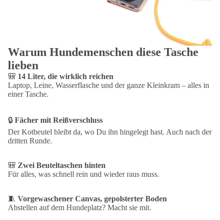
Maße:
40 × 30 × 12 cm (B/H/T)
Volumen:
14 Liter
Material:
vorgewaschener Canvas, Beschläge mit Antik-Messingeffekt
Pflege:
mit einem feuchten Tuch abwischen, nicht in die Waschmaschine
Warum Hundemenschen diese Tasche
lieben
Ausstattung
🎒
14 Liter, die wirklich reichen
Hauptfach mit Reißverschluss
Laptop, Leine, Wasserflasche und der ganze Kleinkram – alles in
Mehrere Reißverschlusstaschen
einer Tasche.
Zwei Beuteltaschen auf der Rückseite
Rip-Strip™-Klettverschluss
🔒
Fächer mit Reißverschluss
Gepolsterter Boden
Verstellbarer Schultergurt
Der Kotbeutel bleibt da, wo Du ihn hingelegt hast. Auch nach der
dritten Runde.
Lieferung ohne Inhalt und Dekoration.
🎒
Zwei Beuteltaschen hinten
Für alles, was schnell rein und wieder raus muss.
🧵
Vorgewaschener Canvas, gepolsterter Boden
Abstellen auf dem Hundeplatz? Macht sie mit.