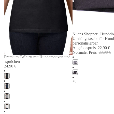
Nijens Shopper „Hundelie
Angebot 🐾
Umhängetasche für Hund
personalisierbar
Angebotspreis
22,90 €
Normaler Preis
23,90 €
Premium T-Shirts mit Hundemotiven und
-sprüchen
24,90 €