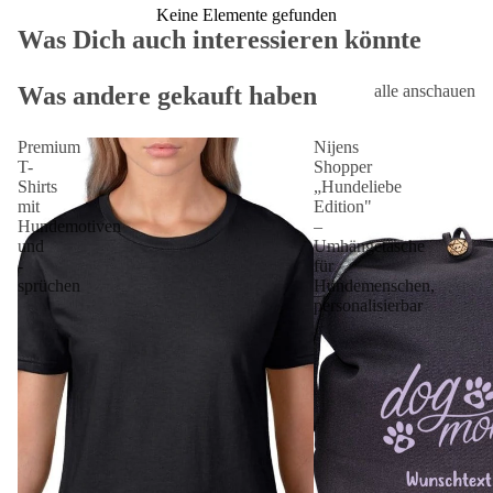
Keine Elemente gefunden
Was Dich auch interessieren könnte
Was andere gekauft haben
alle anschauen
Premium
Nijens
T-
Shopper
Shirts
„Hundeliebe
mit
Edition"
Hundemotiven
–
und
Umhängetasche
-
für
sprüchen
Hundemenschen,
personalisierbar