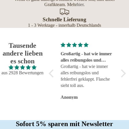
Grafikteam. Mehr
hier
.
Schnelle Lieferung
1 - 3 Werktage - innerhalb Deutschlands
Tausende
andere lieben
Super!
Großartig - hat wie immer
seh
es schon
Super!
alles reibungslos und
sehr
fehlerfrei geklappt
Großartig - hat wie immer
aus 2928 Bewertungen
alles reibungslos und
fehlerfrei geklappt. Flasche
sieht toll aus.
Anonym
Anonym
An
Sofort 5% sparen mit Newsletter