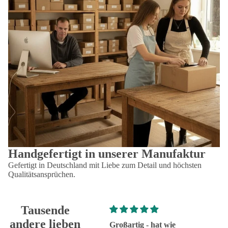
Handgefertigt in unserer Manufaktur
Gefertigt in Deutschland mit Liebe zum Detail und höchsten
Qualitätsansprüchen.
Tausende
andere lieben
Super!
Großartig - hat wie
sehr g