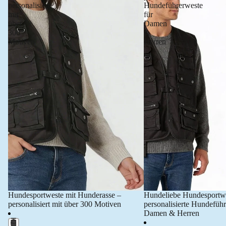
personalisiert
Hundeführerweste
mit
für
über
Damen
300
&
Motiven
Herren
Hundesportweste mit Hunderasse –
Hundeliebe Hundesportw
personalisiert mit über 300 Motiven
personalisierte Hundeführ
Damen & Herren