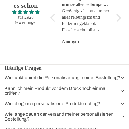
es schon
Super!
immer alles reibungslos
sehr g
und fehlerfrei geklappt
Großartig - hat wie immer
aus 2928
alles reibungslos und
Bewertungen
fehlerfrei geklappt.
Flasche sieht toll aus.
Anonym
Anonym
Anon
Häufige Fragen
Wie funktioniert die Personalisierung meiner Bestellung?
Kann ich mein Produkt vor dem Druck noch einmal
prüfen?
Wie pflege ich personalisierte Produkte richtig?
Wie lange dauert der Versand meiner personalisierten
Bestellung?