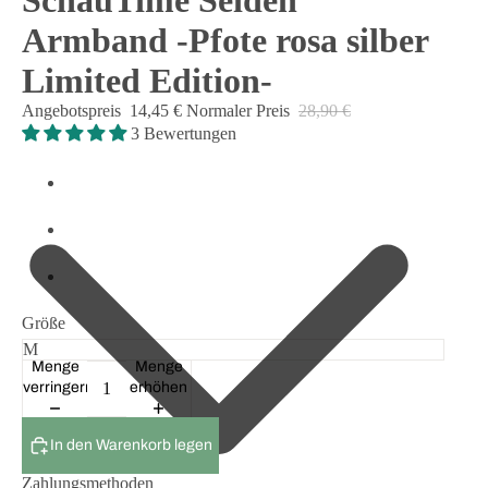
SchauTime Seiden
Armband -Pfote rosa silber
Limited Edition-
Angebotspreis
14,45 €
Normaler Preis
28,90 €
3 Bewertungen
Größe
Menge
Menge
verringern
erhöhen
In den Warenkorb legen
Zahlungsmethoden