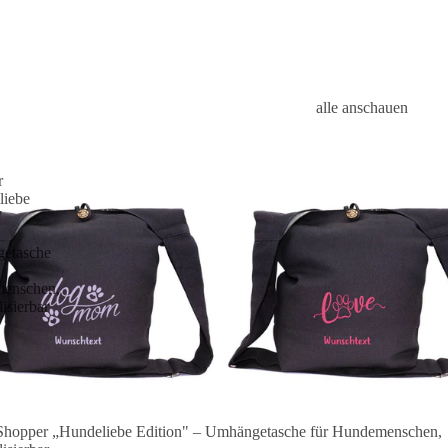
alle anschauen
r
liebe
"
etasche
enschen,
isierbar
Shopper „Hundeliebe Edition" – Umhängetasche für Hundemenschen,
 🐾