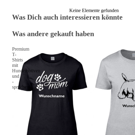
Keine Elemente gefunden
Was Dich auch interessieren könnte
Was andere gekauft haben
Premium
T-
Shirts
mit
Hundemotiven
und
-
sprüchen