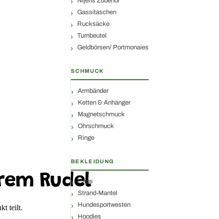
Nijens Zubehör
Gassitaschen
Rucksäcke
Turnbeutel
Geldbörsen/ Portmonaies
SCHMUCK
Armbänder
Ketten & Anhänger
Magnetschmuck
Ohrschmuck
Ringe
BEKLEIDUNG
rem Rudel
Caps
Strand-Mantel
Hundesportwesten
t teilt.
Hoodies