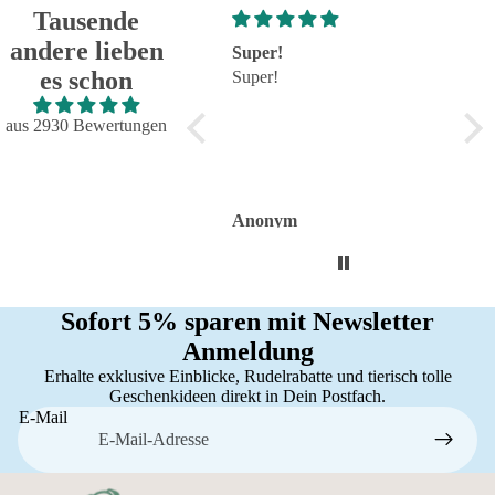
Tausende
andere lieben
Super!
Großartig - hat wie immer
seh
es schon
Super!
alles reibungslos und
seh
fehlerfrei geklappt
Großartig - hat wie immer
aus 2930 Bewertungen
alles reibungslos und
fehlerfrei geklappt. Flasche
sieht toll aus.
Anonym
Anonym
An
Sofort 5% sparen mit Newsletter
Anmeldung
Erhalte exklusive Einblicke, Rudelrabatte und tierisch tolle
Geschenkideen direkt in Dein Postfach.
E-Mail