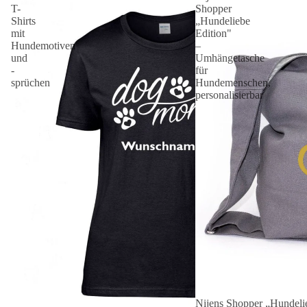
T-
Shopper
Shirts
„Hundeliebe
mit
Edition"
Hundemotiven
–
und
Umhängetasche
-
für
sprüchen
Hundemenschen,
personalisierbar
Nijens Shopper „Hundelie
Angebot 🐾