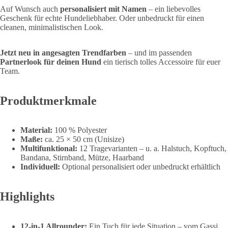
Auf Wunsch auch
personalisiert mit Namen
– ein liebevolles
Geschenk für echte Hundeliebhaber. Oder unbedruckt für einen
cleanen, minimalistischen Look.
Jetzt neu in angesagten Trendfarben
– und im passenden
Partnerlook für deinen Hund
ein tierisch tolles Accessoire für euer
Team.
Produktmerkmale
Material:
100 % Polyester
Maße:
ca. 25 × 50 cm (Unisize)
Multifunktional:
12 Tragevarianten – u. a. Halstuch, Kopftuch,
Bandana, Stirnband, Mütze, Haarband
Individuell:
Optional personalisiert oder unbedruckt erhältlich
Highlights
12-in-1 Allrounder:
Ein Tuch für jede Situation – vom Gassi