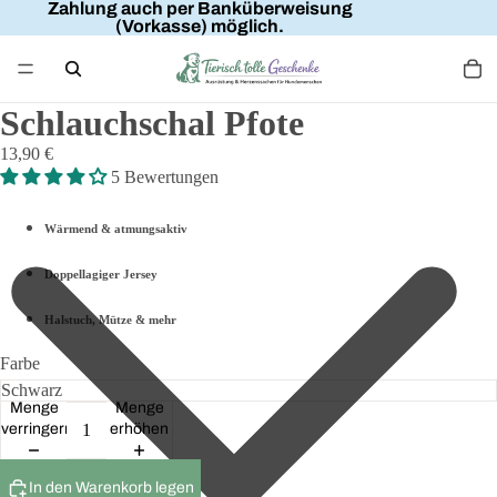
Zahlung auch per Banküberweisung
(Vorkasse) möglich.
Schlauchschal Pfote
13,90 €
5 Bewertungen
Wärmend & atmungsaktiv
Doppellagiger Jersey
Halstuch, Mütze & mehr
Farbe
Menge
Menge
verringern
erhöhen
In den Warenkorb legen