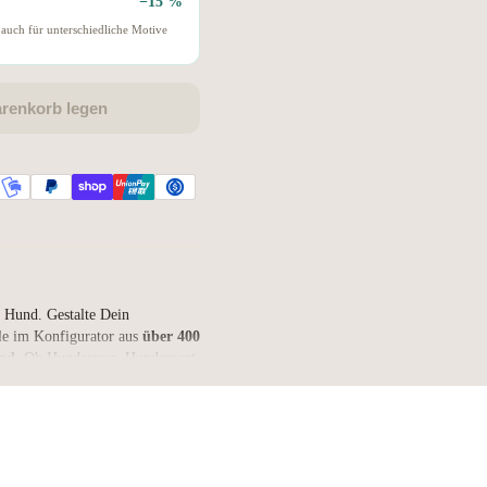
−15 %
auch für unterschiedliche Motive
arenkorb legen
 Hund. Gestalte Dein
e im Konfigurator aus
über 400
und
. Ob Hunderasse, Hundesport,
motionales Hunde-Statement –
d Deinem Vierbeiner passt.
enen Herren- beziehungsweise
en-Shirt
wählen. So erhältst Du
assform, in der Du Dich