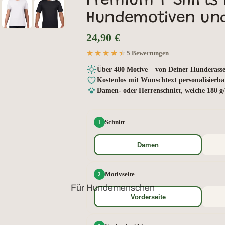
Premium T-Shirts 
Hundemotiven und
24,90 €
★★★★★
★★★★★
5 Bewertungen
Über 480 Motive – von Deiner Hunderasse
Kostenlos mit Wunschtext personalisierba
Damen- oder Herrenschnitt, weiche 180 
Schnitt
Damen
Motivseite
Für Hundemenschen
Vorderseite