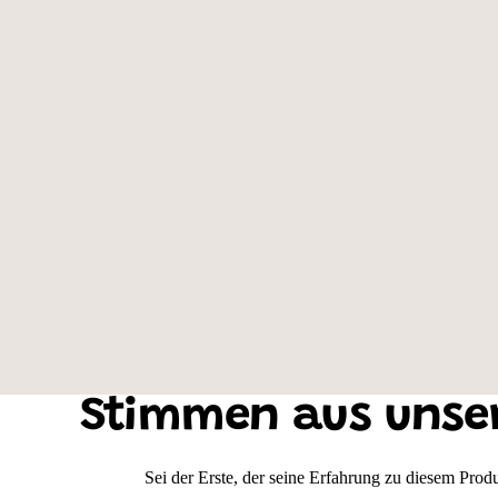
Farbe des Shirts: Schwarz, Motivauswahl: Schnauzer
Stimmen aus unse
Sei der Erste, der seine Erfahrung zu diesem Produk