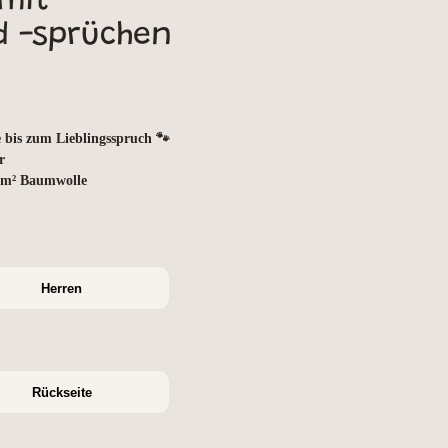
mit
 -sprüchen
 bis zum Lieblingsspruch 🐾
r
g/m² Baumwolle
Herren
Rückseite