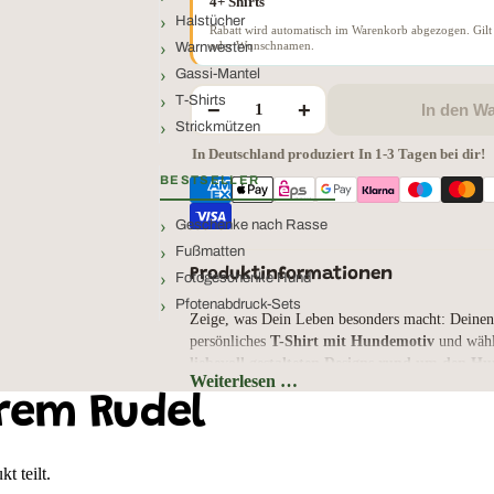
4+ Shirts
Halstücher
Rabatt wird automatisch im Warenkorb abgezogen. Gilt 
oder Wunschnamen.
Warnwesten
Gassi-Mantel
T-Shirts
−
+
In den W
Strickmützen
In Deutschland produziert
·
In 1-3 Tagen bei dir!
BESTSELLER
Geschenke nach Rasse
Fußmatten
Produktinformationen
Fotogeschenke Hund
Pfotenabdruck-Sets
Zeige, was Dein Leben besonders macht: Deinen
persönliches
T-Shirt mit Hundemotiv
und wähl
liebevoll gestalteten Designs rund um den H
Weiterlesen …
Gassi, Mantrailing, humorvoller Spruch oder e
rem Rudel
hier findest Du das Motiv, das perfekt zu Dir un
Du kannst zwischen einem
klassisch geschnitt
Unisex-Shirt
und einem
leicht taillierten Dam
t teilt.
nicht nur Dein Wunschmotiv, sondern auch die P