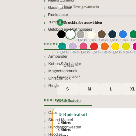
Nijens Zubehör
Kein Text gewünscht
Gassitaschen
Rucksäcke
Turnbeutel
Druckfarbe auswählen
Geldbörsen/ Portmonaies
+ 1,00 €
+ 1,00 €
+ 1,00 €
+ 1,00 €
+ 1,00 €
+ 1,0
SCHMUCK
+ 1,00 €
+ 1,00 €
+ 1,00 €
+ 1,00 €
+ 1,00 €
+ 1,00 €
+ 3,00 €
+ 3
Armbänder
Ketten & Anhänger
Größe
Magnetschmuck
Deine Größe?
Ohrschmuck
Ringe
S
M
L
XL
BEKLEIDUNG
Größentabelle
Caps
Rudelrabatt
Strand-Mantel
2 Shirts
Hundesportwesten
3 Shirts
Hoodies