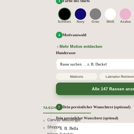
Farbe des Shirts
Schwarz
Navy
Grau
Weiß
Azalea
Motivauswahl
‹ Mehr Motive entdecken
Hunderasse
Malinois
Labrador Retrieve
Alle 147 Rassen anz
Dein persönlicher Wunschtext (optional)
TASCHEN
Dein persönlicher Wunschtext (optional)
Canvas Messenger
Shopper