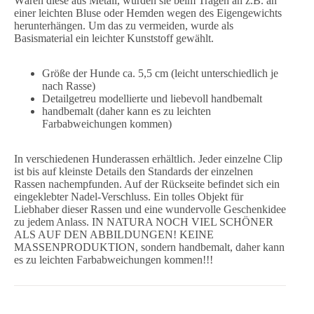
Wären diese aus Metall, würden sie beim Tragen an z.B. an
einer leichten Bluse oder Hemden wegen des Eigengewichts
herunterhängen. Um das zu vermeiden, wurde als
Basismaterial ein leichter Kunststoff gewählt.
Größe der Hunde ca. 5,5 cm (leicht unterschiedlich je
nach Rasse)
Detailgetreu modellierte und liebevoll handbemalt
handbemalt (daher kann es zu leichten
Farbabweichungen kommen)
In verschiedenen Hunderassen erhältlich. Jeder einzelne Clip
ist bis auf kleinste Details den Standards der einzelnen
Rassen nachempfunden. Auf der Rückseite befindet sich ein
eingeklebter Nadel-Verschluss. Ein tolles Objekt für
Liebhaber dieser Rassen und eine wundervolle Geschenkidee
zu jedem Anlass. IN NATURA NOCH VIEL SCHÖNER
ALS AUF DEN ABBILDUNGEN! KEINE
MASSENPRODUKTION, sondern handbemalt, daher kann
es zu leichten Farbabweichungen kommen!!!