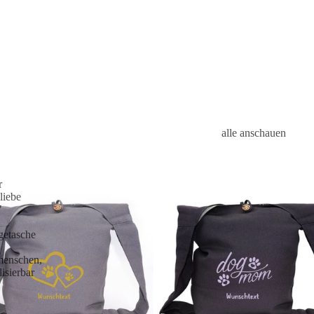
alle anschauen
r
liebe
"
etasche
enschen,
isierbar