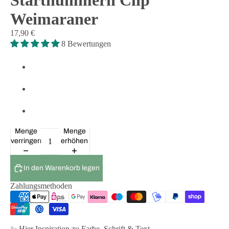
Startnummern Clip
Weimaraner
17,90 €
8 Bewertungen
Menge
Menge
verringern
erhöhen
In den Warenkorb legen
Zahlungsmethoden
✨ Hier Inspiration zu Farbe, Schrift & Text