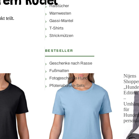
rem Rudel
Halstücher
Warnwesten
t teilt.
Gassi-Mantel
T-Shirts
Strickmützen
BESTSELLER
Geschenke nach Rasse
Fußmatten
Nijens
Fotogeschenke Hund
Shoppe
Pfotenabdruck-Sets
„Hunde
Edition
–
Umhäng
für
Hundem
personal