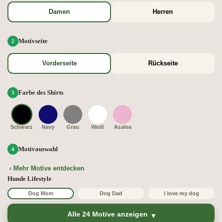
Damen
Herren
Motivseite
Vorderseite
Rückseite
Farbe des Shirts
Schwarz
Navy
Grau
Weiß
Azalea
Motivauswahl
‹ Mehr Motive entdecken
Hunde Lifestyle
Dog Mom
Dog Dad
I love my dog
Alle 24 Motive anzeigen