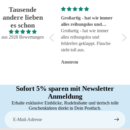
Tausende
andere lieben
Super!
Großartig - hat wie immer
seh
es schon
Super!
alles reibungslos und
sehr
fehlerfrei geklappt
Großartig - hat wie immer
aus 2928 Bewertungen
alles reibungslos und
fehlerfrei geklappt. Flasche
sieht toll aus.
Anonym
Anonym
An
Sofort 5% sparen mit Newsletter
Anmeldung
Erhalte exklusive Einblicke, Rudelrabatte und tierisch tolle
Geschenkideen direkt in Dein Postfach.
E-Mail