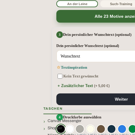
An der Leine
Such-Training
Alle 23 Motive anze
Dein persönlicher Wunschtext (optional)
Dein persönlicher Wunschtext (optional)
Textinspiration
Kein Text gewünscht
+ Zusätzlicher Text
(+ 5,00 €)
Weiter
TASCHEN
Druckfarbe auswählen
Canvas Messenger
Shopper
+ 1,00 €
+ 1,00 €
+ 1,00 €
+ 1,00 €
+ 1,00 €
+ 1,0