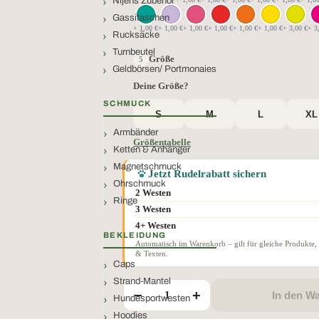
Nijens Zubehör
Gassitaschen
+ 1,00 €
+ 1,00 €
+ 1,00 €
+ 1,00 €
+ 1,00 €
+ 1,00 €
+ 3,00 €
+ 3
Rucksäcke
Turnbeutel
Größe
Geldbörsen/ Portmonaies
Deine Größe?
SCHMUCK
S
M
L
XL
Armbänder
Größentabelle
Ketten & Anhänger
Magnetschmuck
Jetzt Rudelrabatt sichern
Ohrschmuck
2 Westen
Ringe
3 Westen
4+ Westen
BEKLEIDUNG
Automatisch im Warenkorb – gilt für gleiche Produkte,
& Texten.
Caps
Strand-Mantel
−
+
In den W
Hundesportwesten
Hoodies