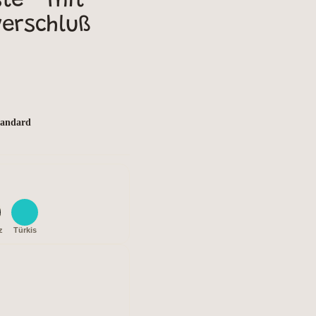
e - mit
erschluß
Standard
z
Türkis