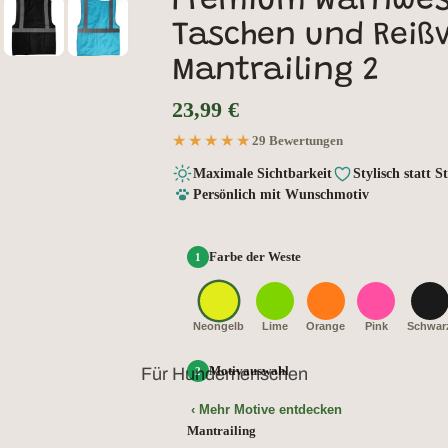
Premium Warnwest
Taschen und Reißv
Mantrailing 2
23,99 €
★★★★★
★★★★★
29 Bewertungen
Maximale Sichtbarkeit
Stylisch statt 
Persönlich mit Wunschmotiv
Farbe der Weste
Neongelb
Lime
Orange
Pink
Schwar
Motivauswahl
Für Hundemenschen
‹ Mehr Motive entdecken
Mantrailing