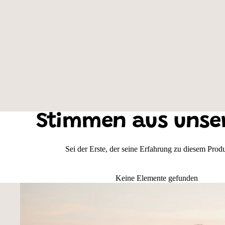
Farbe der Weste: Neongelb, Motivauswahl: An der Leine
Stimmen aus unse
Sei der Erste, der seine Erfahrung zu diesem Produk
Keine Elemente gefunden