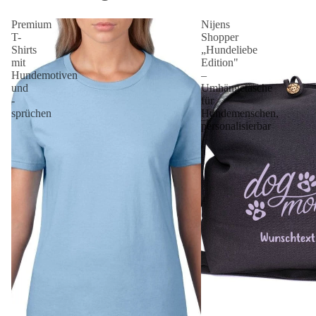
Premium
Nijens
T-
Shopper
Shirts
„Hundeliebe
mit
Edition"
Hundemotiven
–
und
Umhängetasche
-
für
sprüchen
Hundemenschen,
personalisierbar