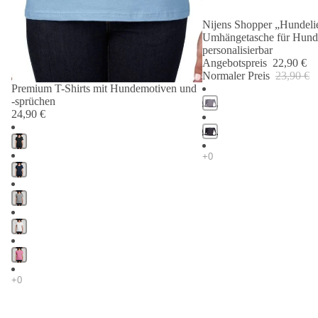
Nijens Shopper „Hundelie
Angebot 🐾
Umhängetasche für Hund
personalisierbar
Angebotspreis
22,90 €
Normaler Preis
23,90 €
Premium T-Shirts mit Hundemotiven und
-sprüchen
24,90 €