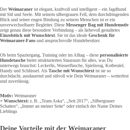
Der
Weimaraner
ist elegant, kraftvoll und intelligent – ein Jagdhund
mit Stil und Seele. Mit seinem silbergrauen Fell, dem durchdringenden
Blick und seiner engen Bindung zu seinem Menschen ist er ein
unverwechselbarer Begleiter. Diese
Messenger Bag mit Hundemotiv
zeigt genau diese besondere Verbindung – als liebevoll gestaltetes
Einzelstück mit Wunschtext
. Sie ist das ideale
Geschenk für
Weimaraner-Fans
und anspruchsvolle Hundebesitzer.
Ob beim Spaziergang, Training oder im Alltag – diese
personalisierte
Hundetasche
bietet strukturierten Stauraum für alles, was Du
unterwegs brauchst: Leckerlis, Wasserflasche, Spielzeug, Kotbeutel,
Handy und Schlüssel. Als
Tasche mit Wunschtext
ist sie so
durchdacht, ausdauernd und stilvoll wie Dein Weimaraner – wetterfest
und zuverlässig.
Motiv:
Weimaraner
+ Wunschtext:
z. B. „Team Aska“, „Seit 2017“, „Silbergrauer
Schatten“, „Immer an meiner Seite“ oder einfach der Name Deines
Lieblings
Deine Vorteile mit der Weimaraner