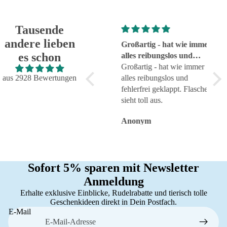
Tausende
andere lieben
Super!
Großartig - hat wie immer
seh
es schon
Super!
alles reibungslos und
sehr
fehlerfrei geklappt
Großartig - hat wie immer
aus 2928 Bewertungen
alles reibungslos und
fehlerfrei geklappt. Flasche
sieht toll aus.
Anonym
Anonym
An
Sofort 5% sparen mit Newsletter
Anmeldung
Erhalte exklusive Einblicke, Rudelrabatte und tierisch tolle
Geschenkideen direkt in Dein Postfach.
E-Mail