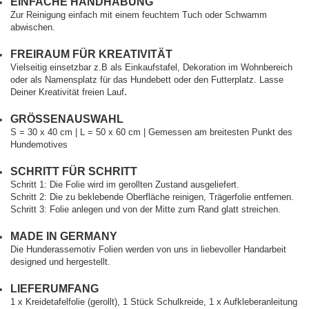
EINFACHE HANDHABUNG
Zur Reinigung einfach mit einem feuchtem Tuch oder Schwamm
abwischen.
FREIRAUM FÜR KREATIVITÄT
Vielseitig einsetzbar z.B als Einkaufstafel, Dekoration im Wohnbereich
oder als Namensplatz für das Hundebett oder den Futterplatz. Lasse
.
Deiner Kreativität freien Lauf
GRÖSSENAUSWAHL
S = 30 x 40 cm | L = 50 x 60 cm | Gemessen am breitesten Punkt des
Hundemotives
SCHRITT FÜR SCHRITT
Schritt 1: Die Folie wird im gerollten Zustand ausgeliefert.
Schritt 2: Die zu beklebende Oberfläche reinigen, Trägerfolie entfernen.
Schritt 3: Folie anlegen und von der Mitte zum Rand glatt streichen.
MADE IN GERMANY
Die Hunderassemotiv Folien werden von uns in liebevoller Handarbeit
designed und hergestellt.
LIEFERUMFANG
1 x Kreidetafelfolie (gerollt), 1 Stück Schulkreide, 1 x Aufkleberanleitung