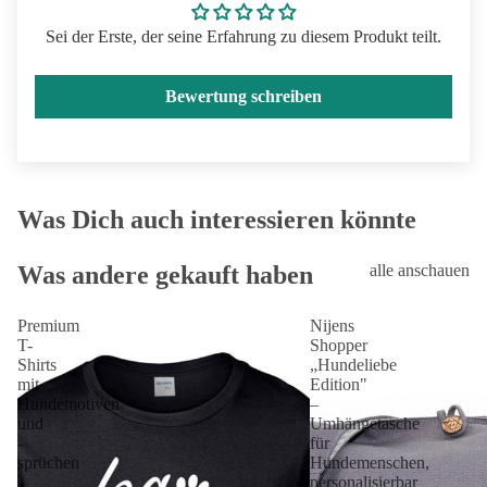
Sei der Erste, der seine Erfahrung zu diesem Produkt teilt.
Bewertung schreiben
Was Dich auch interessieren könnte
Was andere gekauft haben
alle anschauen
Premium
Nijens
T-
Shopper
Shirts
„Hundeliebe
mit
Edition"
Hundemotiven
–
und
Umhängetasche
-
für
sprüchen
Hundemenschen,
personalisierbar