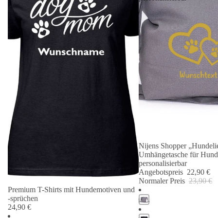
Nijens Shopper „Hundelie
Angebot 🐾
Umhängetasche für Hund
personalisierbar
Angebotspreis
22,90 €
Normaler Preis
23,90 €
Premium T-Shirts mit Hundemotiven und
-sprüchen
24,90 €