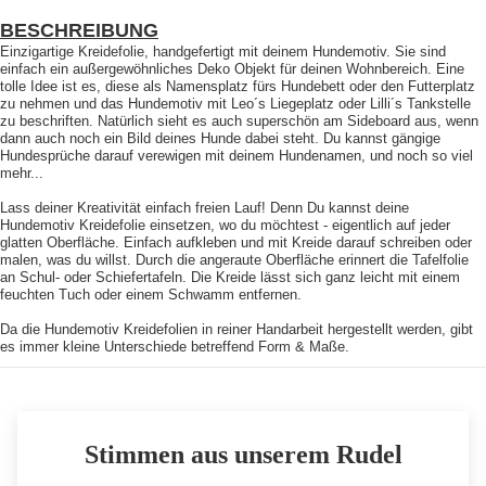
BESCHREIBUNG
Einzigartige Kreidefolie, handgefertigt mit deinem Hundemotiv. Sie sind
einfach ein außergewöhnliches Deko Objekt für deinen Wohnbereich. Eine
tolle Idee ist es, diese als Namensplatz fürs Hundebett oder den Futterplatz
zu nehmen und das Hundemotiv mit Leo´s Liegeplatz oder Lilli´s Tankstelle
zu beschriften. Natürlich sieht es auch superschön am Sideboard aus, wenn
dann auch noch ein Bild deines Hunde dabei steht. Du kannst gängige
Hundesprüche darauf verewigen mit deinem Hundenamen, und noch so viel
mehr...
Lass deiner Kreativität einfach freien Lauf! Denn Du kannst deine
Hundemotiv Kreidefolie einsetzen, wo du möchtest - eigentlich auf jeder
glatten Oberfläche. Einfach aufkleben und mit Kreide darauf schreiben oder
malen, was du willst. Durch die angeraute Oberfläche erinnert die Tafelfolie
an Schul- oder Schiefertafeln. Die Kreide lässt sich ganz leicht mit einem
feuchten Tuch oder einem Schwamm entfernen.
Da die Hundemotiv Kreidefolien in reiner Handarbeit hergestellt werden, gibt
es immer kleine Unterschiede betreffend Form & Maße.
Stimmen aus unserem Rudel