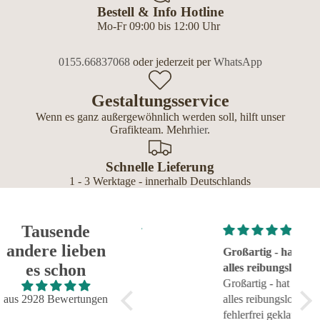
Bestell & Info Hotline
Mo-Fr 09:00 bis 12:00 Uhr
0155.66837068
oder jederzeit per
WhatsApp
Gestaltungsservice
Wenn es ganz außergewöhnlich werden soll, hilft unser
Grafikteam. Mehr
hier
.
Schnelle Lieferung
1 - 3 Werktage - innerhalb Deutschlands
Tausende
andere lieben
Super!
Großartig - hat wie immer
seh
es schon
Super!
alles reibungslos und
sehr
fehlerfrei geklappt
Großartig - hat wie immer
aus 2928 Bewertungen
alles reibungslos und
fehlerfrei geklappt. Flasche