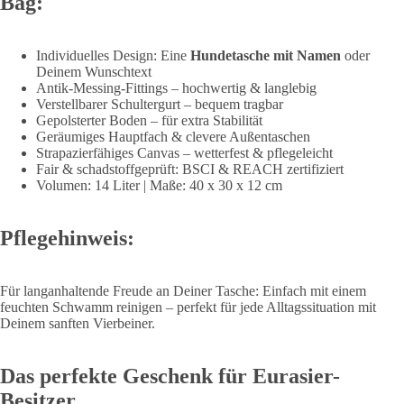
Bag:
Individuelles Design: Eine
Hundetasche mit Namen
oder
Deinem Wunschtext
Antik-Messing-Fittings – hochwertig & langlebig
Verstellbarer Schultergurt – bequem tragbar
Gepolsterter Boden – für extra Stabilität
Geräumiges Hauptfach & clevere Außentaschen
Strapazierfähiges Canvas – wetterfest & pflegeleicht
Fair & schadstoffgeprüft: BSCI & REACH zertifiziert
Volumen: 14 Liter | Maße: 40 x 30 x 12 cm
Pflegehinweis:
Für langanhaltende Freude an Deiner Tasche: Einfach mit einem
feuchten Schwamm reinigen – perfekt für jede Alltagssituation mit
Deinem sanften Vierbeiner.
Das perfekte Geschenk für Eurasier-
Besitzer