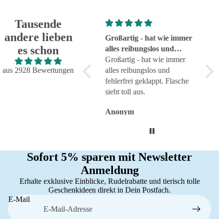
Tausende
andere lieben
Super!
Großartig - hat wie immer
seh
es schon
Super!
alles reibungslos und
sehr
fehlerfrei geklappt
Großartig - hat wie immer
aus 2928 Bewertungen
alles reibungslos und
fehlerfrei geklappt. Flasche
sieht toll aus.
Anonym
Anonym
An
Sofort 5% sparen mit Newsletter
Anmeldung
Erhalte exklusive Einblicke, Rudelrabatte und tierisch tolle
Geschenkideen direkt in Dein Postfach.
E-Mail