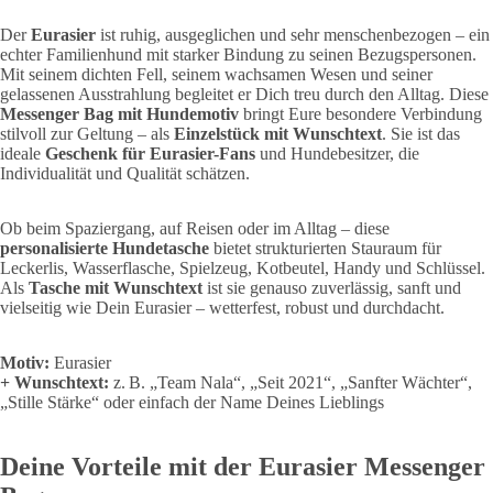
Der
Eurasier
ist ruhig, ausgeglichen und sehr menschenbezogen – ein
echter Familienhund mit starker Bindung zu seinen Bezugspersonen.
Mit seinem dichten Fell, seinem wachsamen Wesen und seiner
gelassenen Ausstrahlung begleitet er Dich treu durch den Alltag. Diese
Messenger Bag mit Hundemotiv
bringt Eure besondere Verbindung
stilvoll zur Geltung – als
Einzelstück mit Wunschtext
. Sie ist das
ideale
Geschenk für Eurasier-Fans
und Hundebesitzer, die
Individualität und Qualität schätzen.
Ob beim Spaziergang, auf Reisen oder im Alltag – diese
personalisierte Hundetasche
bietet strukturierten Stauraum für
Leckerlis, Wasserflasche, Spielzeug, Kotbeutel, Handy und Schlüssel.
Als
Tasche mit Wunschtext
ist sie genauso zuverlässig, sanft und
vielseitig wie Dein Eurasier – wetterfest, robust und durchdacht.
Motiv:
Eurasier
+ Wunschtext:
z. B. „Team Nala“, „Seit 2021“, „Sanfter Wächter“,
„Stille Stärke“ oder einfach der Name Deines Lieblings
Deine Vorteile mit der Eurasier Messenger