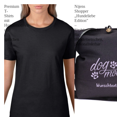
Premium
Nijens
T-
Shopper
Shirts
„Hundeliebe
mit
Edition"
Hundemotiven
–
und
Umhängetasche
-
für
sprüchen
Hundemenschen,
personalisierbar