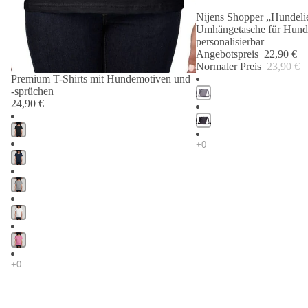
Nijens Shopper „Hundelie
Angebot 🐾
Umhängetasche für Hund
personalisierbar
Angebotspreis
22,90 €
Normaler Preis
23,90 €
Premium T-Shirts mit Hundemotiven und
-sprüchen
24,90 €