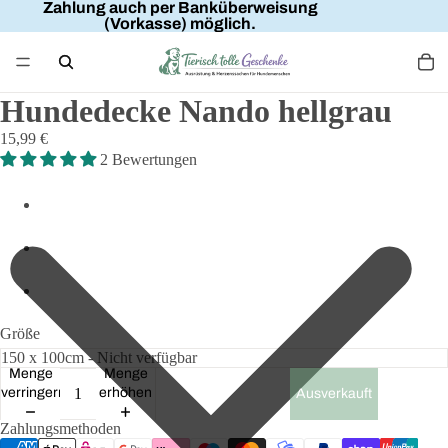
Zahlung auch per Banküberweisung
(Vorkasse) möglich.
Hundedecke Nando hellgrau
15,99 €
2 Bewertungen
Größe
Menge
Menge
verringern
erhöhen
Ausverkauft
Zahlungsmethoden