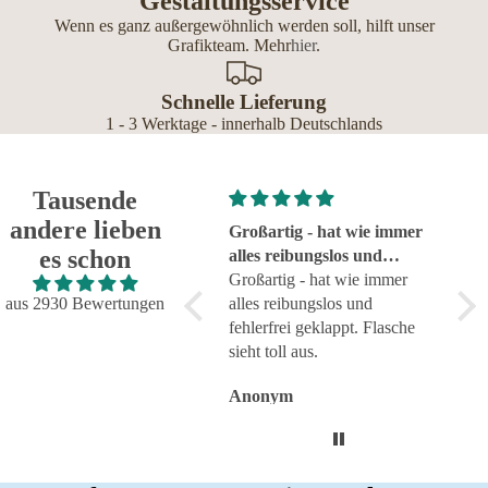
Gestaltungsservice
Wenn es ganz außergewöhnlich werden soll, hilft unser
Grafikteam. Mehr
hier
.
Schnelle Lieferung
1 - 3 Werktage - innerhalb Deutschlands
Tausende
andere lieben
Super!
Großartig - hat wie immer
seh
es schon
Super!
alles reibungslos und
sehr
fehlerfrei geklappt
Großartig - hat wie immer
aus 2930 Bewertungen
alles reibungslos und
fehlerfrei geklappt. Flasche
sieht toll aus.
Anonym
Anonym
An