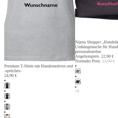
Nijens Shopper „Hundelie
Angebot 🐾
Umhängetasche für Hund
personalisierbar
Angebotspreis
22,90 €
Normaler Preis
23,90 €
Premium T-Shirts mit Hundemotiven und
-sprüchen
24,90 €