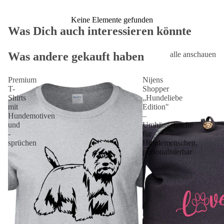
Keine Elemente gefunden
Was Dich auch interessieren könnte
Was andere gekauft haben
alle anschauen
Premium
Nijens
T-
Shopper
Shirts
„Hundeliebe
mit
Edition"
Hundemotiven
–
und
Umhängetasche
-
für
sprüchen
Hundemenschen,
personalisierbar