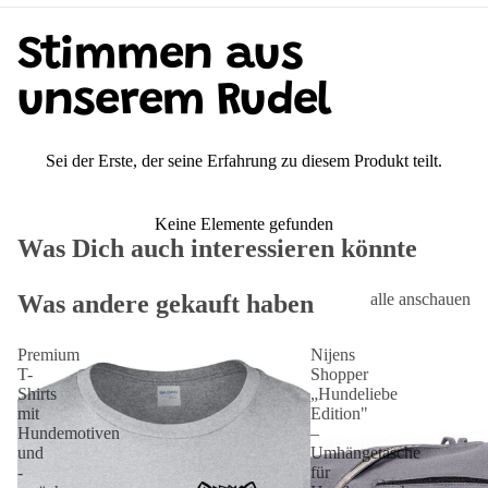
Stimmen aus
unserem Rudel
Sei der Erste, der seine Erfahrung zu diesem Produkt teilt.
Keine Elemente gefunden
Was Dich auch interessieren könnte
Was andere gekauft haben
alle anschauen
Premium
Nijens
T-
Shopper
Shirts
„Hundeliebe
mit
Edition"
Hundemotiven
–
und
Umhängetasche
-
für