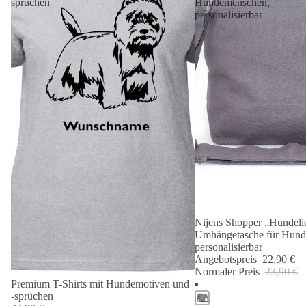
sprüchen
Hundemenschen,
personalisierbar
Nijens Shopper „Hundelie
Angebot 🐾
Umhängetasche für Hund
personalisierbar
Angebotspreis
22,90 €
Normaler Preis
23,90 €
Premium T-Shirts mit Hundemotiven und
-sprüchen