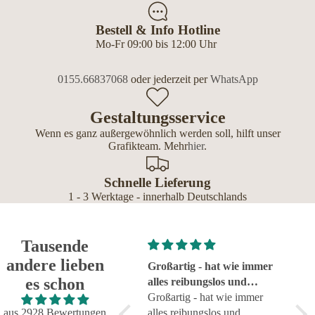
Bestell & Info Hotline
Mo-Fr 09:00 bis 12:00 Uhr
0155.66837068
oder jederzeit per
WhatsApp
Gestaltungsservice
Wenn es ganz außergewöhnlich werden soll, hilft unser
Grafikteam. Mehr
hier
.
Schnelle Lieferung
1 - 3 Werktage - innerhalb Deutschlands
Tausende
andere lieben
Super!
Großartig - hat wie immer
seh
es schon
Super!
alles reibungslos und
sehr
fehlerfrei geklappt
Großartig - hat wie immer
aus 2928 Bewertungen
alles reibungslos und