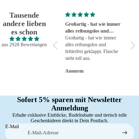
Tausende
andere lieben
Super!
Großartig - hat wie immer
seh
es schon
Super!
alles reibungslos und
sehr
fehlerfrei geklappt
Großartig - hat wie immer
aus 2928 Bewertungen
alles reibungslos und
fehlerfrei geklappt. Flasche
sieht toll aus.
Anonym
Anonym
An
Sofort 5% sparen mit Newsletter
Anmeldung
Erhalte exklusive Einblicke, Rudelrabatte und tierisch tolle
Geschenkideen direkt in Dein Postfach.
E-Mail