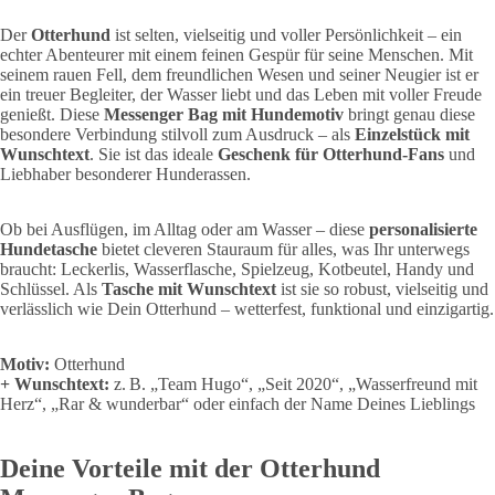
Der
Otterhund
ist selten, vielseitig und voller Persönlichkeit – ein
echter Abenteurer mit einem feinen Gespür für seine Menschen. Mit
seinem rauen Fell, dem freundlichen Wesen und seiner Neugier ist er
ein treuer Begleiter, der Wasser liebt und das Leben mit voller Freude
genießt. Diese
Messenger Bag mit Hundemotiv
bringt genau diese
besondere Verbindung stilvoll zum Ausdruck – als
Einzelstück mit
Wunschtext
. Sie ist das ideale
Geschenk für Otterhund-Fans
und
Liebhaber besonderer Hunderassen.
Ob bei Ausflügen, im Alltag oder am Wasser – diese
personalisierte
Hundetasche
bietet cleveren Stauraum für alles, was Ihr unterwegs
braucht: Leckerlis, Wasserflasche, Spielzeug, Kotbeutel, Handy und
Schlüssel. Als
Tasche mit Wunschtext
ist sie so robust, vielseitig und
verlässlich wie Dein Otterhund – wetterfest, funktional und einzigartig.
Motiv:
Otterhund
+ Wunschtext:
z. B. „Team Hugo“, „Seit 2020“, „Wasserfreund mit
Herz“, „Rar & wunderbar“ oder einfach der Name Deines Lieblings
Deine Vorteile mit der Otterhund