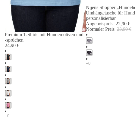
Nijens Shopper „Hundelie
Angebot 🐾
Umhängetasche für Hund
personalisierbar
Angebotspreis
22,90 €
Normaler Preis
23,90 €
Premium T-Shirts mit Hundemotiven und
-sprüchen
24,90 €