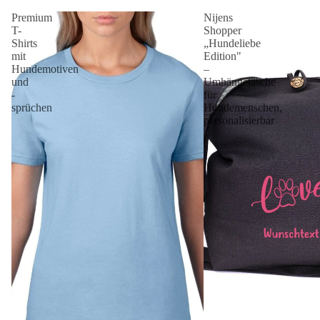
Premium
Nijens
T-
Shopper
Shirts
„Hundeliebe
mit
Edition"
Hundemotiven
–
und
Umhängetasche
-
für
sprüchen
Hundemenschen,
personalisierbar