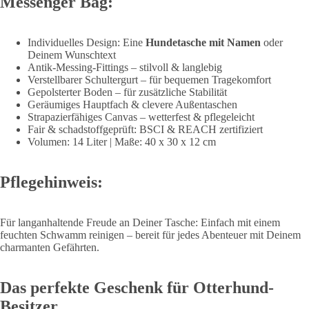
Messenger Bag:
Individuelles Design: Eine
Hundetasche mit Namen
oder
Deinem Wunschtext
Antik-Messing-Fittings – stilvoll & langlebig
Verstellbarer Schultergurt – für bequemen Tragekomfort
Gepolsterter Boden – für zusätzliche Stabilität
Geräumiges Hauptfach & clevere Außentaschen
Strapazierfähiges Canvas – wetterfest & pflegeleicht
Fair & schadstoffgeprüft: BSCI & REACH zertifiziert
Volumen: 14 Liter | Maße: 40 x 30 x 12 cm
Pflegehinweis:
Für langanhaltende Freude an Deiner Tasche: Einfach mit einem
feuchten Schwamm reinigen – bereit für jedes Abenteuer mit Deinem
charmanten Gefährten.
Das perfekte Geschenk für Otterhund-
Besitzer