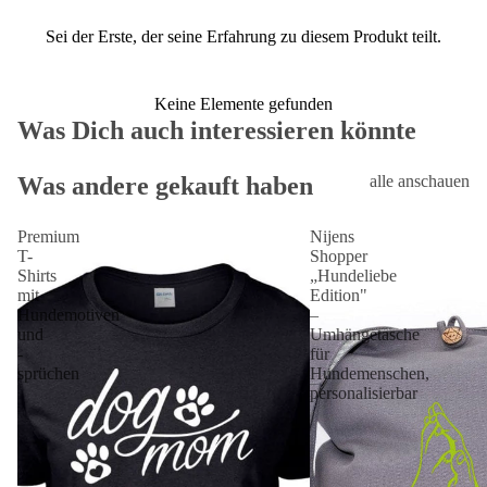
Sei der Erste, der seine Erfahrung zu diesem Produkt teilt.
Keine Elemente gefunden
Was Dich auch interessieren könnte
Was andere gekauft haben
alle anschauen
Premium
Nijens
T-
Shopper
Shirts
„Hundeliebe
mit
Edition"
Hundemotiven
–
und
Umhängetasche
-
für
sprüchen
Hundemenschen,
personalisierbar