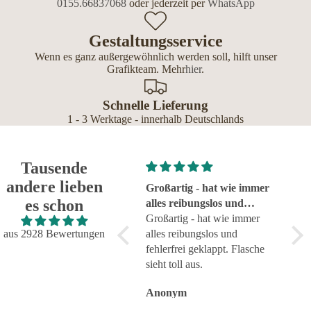
0155.66837068
oder jederzeit per
WhatsApp
Gestaltungsservice
Wenn es ganz außergewöhnlich werden soll, hilft unser
Grafikteam. Mehr
hier
.
Schnelle Lieferung
1 - 3 Werktage - innerhalb Deutschlands
Tausende
andere lieben
Super!
Großartig - hat wie immer
seh
es schon
Super!
alles reibungslos und
sehr
fehlerfrei geklappt
Großartig - hat wie immer
aus 2928 Bewertungen
alles reibungslos und
fehlerfrei geklappt. Flasche
sieht toll aus.
Anonym
Anonym
An