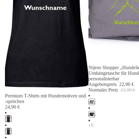
Nijens Shopper „Hundelie
Angebot 🐾
Umhängetasche für Hund
personalisierbar
Angebotspreis
22,90 €
Normaler Preis
23,90 €
Premium T-Shirts mit Hundemotiven und
-sprüchen
24,90 €