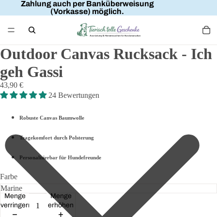
Zahlung auch per Banküberweisung
(Vorkasse) möglich.
Outdoor Canvas Rucksack - Ich
geh Gassi
43,90 €
24 Bewertungen
Robuste Canvas Baumwolle
Tragekomfort durch Polsterung
Personalisierbar für Hundefreunde
Farbe
Menge
Menge
verringern
erhöhen