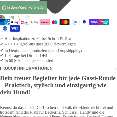
In den Warenkorb legen
Zahlungsmethoden
/
5
✨ Hier Inspiration zu Farbe, Schrift & Text
✔ ⭐⭐⭐⭐⭐ 4,9/5 aus über 2800 Bewertungen
✔ In Deutschland produziert (kein Dropshipping)
✔ 1–3 Tage bei Dir mit DHL
✔ In 60 Sekunden personalisiert
PRODUKTINFORMATIONEN
Dein treuer Begleiter für jede Gassi-Runde
– Praktisch, stylisch und einzigartig wie
dein Hund!
Kennst du das auch? Die Taschen sind voll, die Hände nicht frei und
trotzdem fehlt der Platz für Leckerlis, Schlüssel, Handy und die
kleinen Notwendigkeiten des Alltags. Damit ist jetzt Schluss! Unsere