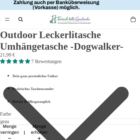
Zahlung auch per Banküberweisung
(Vorkasse) möglich.
Outdoor Leckerlitasche
Umhängetasche -Dogwalker-
21,99 €
7 Bewertungen
Dein ganz persönliches Unikat
Praktisches Taschenwunder
Robust & Alltagstauglich
Farbe
Menge
Menge
verringern
erhöhen