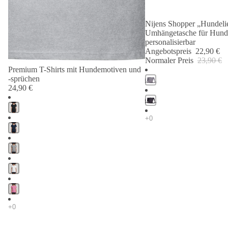
Nijens Shopper „Hundelie
Angebot 🐾
Umhängetasche für Hund
personalisierbar
Angebotspreis
22,90 €
Normaler Preis
23,90 €
Premium T-Shirts mit Hundemotiven und
-sprüchen
24,90 €