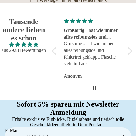
1 - 3 Werktage - innerhalb Deutschlands
Tausende
andere lieben
Super!
Großartig - hat wie immer
seh
es schon
Super!
alles reibungslos und
sehr
fehlerfrei geklappt
Großartig - hat wie immer
aus 2928 Bewertungen
alles reibungslos und
fehlerfrei geklappt. Flasche
sieht toll aus.
Anonym
Anonym
An
Sofort 5% sparen mit Newsletter
Anmeldung
Erhalte exklusive Einblicke, Rudelrabatte und tierisch tolle
Geschenkideen direkt in Dein Postfach.
E-Mail