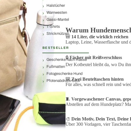
Und dann der Teil, der sie zu Deiner macht: Du
Halstücher
Vorlagen, dazu Deinen Wunschtext und die Druc
Warnwesten
stehen zur Wahl – Sahara, Oliv, Schwarz und N
Gassi-Mantel
Auf einen Blick
T-Shirts
Warum Hundemenschen
Strickmützen
🎒
14 Liter, die wirklich reichen
Mit Wunschmotiv und Namen personalisiert
Laptop, Leine, Wasserflasche und d
14 Liter – Platz für Laptop, Leine, Leckerli
BESTSELLER
Mehrere Fächer mit Reißverschluss, damit ni
Schultergurt verstellbar, bequem von S bis 
🔒
Fächer mit Reißverschluss
Geschenke nach Rasse
Vorgewaschener Canvas mit gepolstertem Bo
Der Kotbeutel bleibt da, wo Du ihn
REACH-geprüft auf Schadstoffe, BSCI-zertif
Fußmatten
Vier Farben: Sahara, Oliv, Schwarz, Navy
Fotogeschenke Hund
🎒
Zwei Beuteltaschen hinten
Pfotenabdruck-Sets
Details
Für alles, was schnell rein und wie
Maße:
40 × 30 × 12 cm (B/H/T)
🧵
Vorgewaschener Canvas, gepo
Volumen:
14 Liter
Abstellen auf dem Hundeplatz? Mac
Material:
vorgewaschener Canvas, Beschläge mi
Pflege:
mit einem feuchten Tuch abwischen, nic
🎨
Dein Motiv, Dein Text, Deine
Ausstattung
Über 300 Vorlagen, vier Taschenf