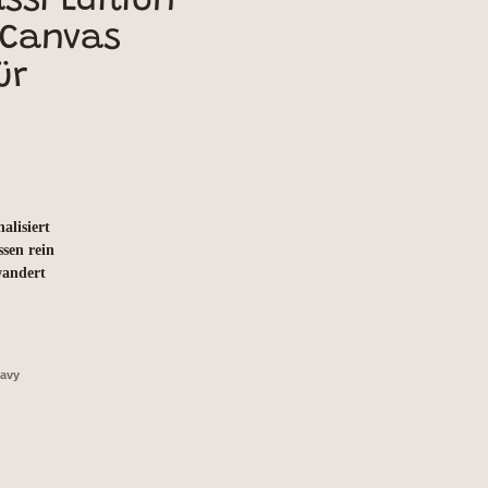
si Edition
 Canvas
ür
alisiert
ssen rein
wandert
avy