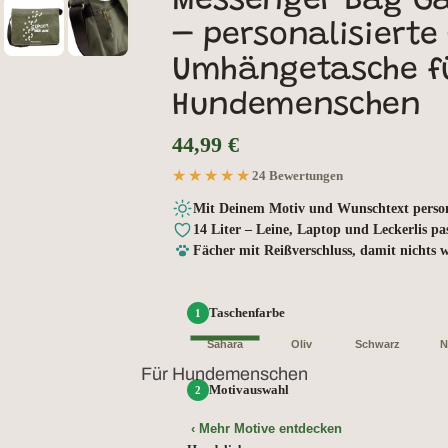
Messenger Bag Gas
– personalisierte
Umhängetasche f
Hundemenschen
44,99 €
★★★★★
★★★★★
24 Bewertungen
Mit Deinem Motiv und Wunschtext person
14 Liter – Leine, Laptop und Leckerlis pa
Fächer mit Reißverschluss, damit nichts 
Taschenfarbe
Sahara
Oliv
Schwarz
N
Für Hundemenschen
Motivauswahl
‹ Mehr Motive entdecken