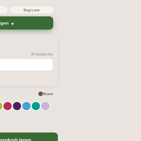
Dog Love
igen
30 Zeichen frei
Braun
arenkorb legen