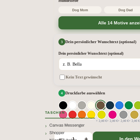
Hundeliebe
Dog Mom
Dog Dad
Alle 14 Motive anze
Dein persönlicher Wunschtext (optional)
Dein persönlicher Wunschtext (optional)
Kein Text gewünscht
Druckfarbe auswählen
TASCHEN
+ 2,00 €
+ 2,00 €
+ 2,00 €
+ 2,00 €
Canvas Messenger
Shopper
−
+
In den W