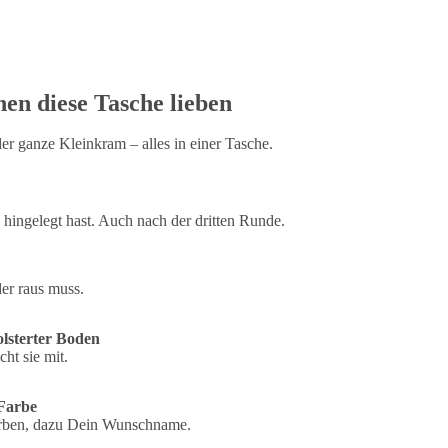
 wählst Dein Motiv aus über 300
kfarbe. Vier Taschenfarben
avy. Ganz ohne Motiv geht auch.
 diese Tasche lieben
er ganze Kleinkram – alles in einer Tasche.
s und den ganzen Alltagskram
chts wandert
XL
den
 hingelegt hast. Auch nach der dritten Runde.
izierte Produktion
der raus muss.
lsterter Boden
ht sie mit.
t Antik-Messingeffekt
ht in die Waschmaschine
 Farbe
arben, dazu Dein Wunschname.